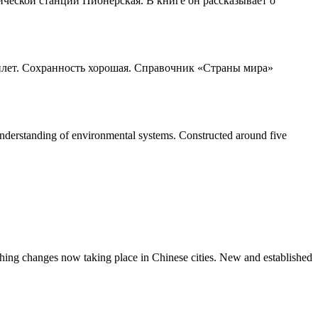
ческой станции Пионерская. В книге он рассказывает о
еплет. Сохранность хорошая. Справочник «Страны мира»
e understanding of environmental systems. Constructed around five
ching changes now taking place in Chinese cities. New and established