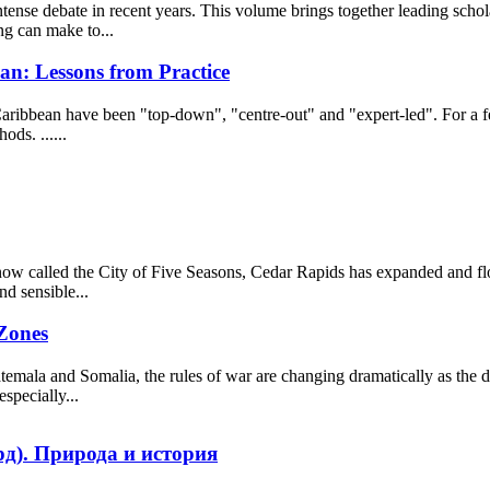
ntense debate in recent years. This volume brings together leading schol
ing can make to...
an: Lessons from Practice
Caribbean have been "top-down", "centre-out" and "expert-led". For a f
ds. ......
w called the City of Five Seasons, Cedar Rapids has expanded and flour
d sensible...
 Zones
emala and Somalia, the rules of war are changing dramatically as the dis
specially...
д). Природа и история