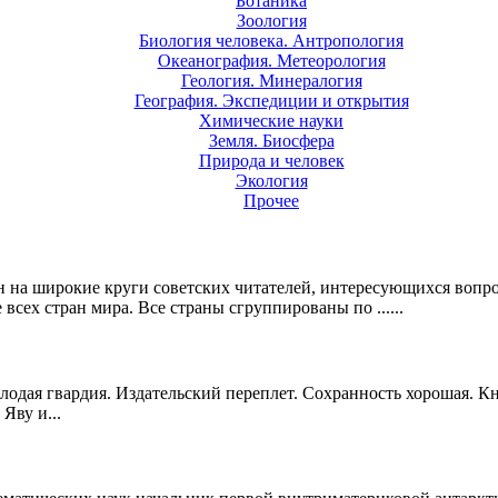
Ботаника
Зоология
Биология человека. Антропология
Океанография. Метеорология
Геология. Минералогия
География. Экспедиции и открытия
Химические науки
Земля. Биосфера
Природа и человек
Экология
Прочее
 на широкие круги советских читателей, интересующихся вопр
всех стран мира. Все страны сгруппированы по ......
лодая гвардия. Издательский переплет. Сохранность хорошая. К
Яву и...