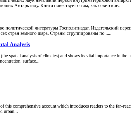
ематических наук начальник первой внутриматериковой антаркти
яющих Антарктиду. Книга повествует о том, как советские...
ство политической литературы Госполитиздат. Издательский пер
ех стран земного шара. Страны сгруппированы по ......
tal Analysis
(the spatial analysis of climates) and shows its vital importance in th
centration, surface...
of this comprehensive account which introduces readers to the far–rea
d urban...