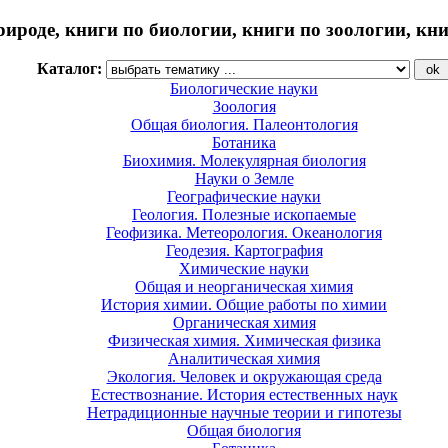
рироде, книги по биологии, книги по зоологии, кн
Каталог:
Биологические науки
Зоология
Общая биология. Палеонтология
Ботаника
Биохимия. Молекулярная биология
Науки о Земле
Географические науки
Геология. Полезные ископаемые
Геофизика. Метеорология. Океанология
Геодезия. Картография
Химические науки
Общая и неорганическая химия
История химии. Общие работы по химии
Органическая химия
Физическая химия. Химическая физика
Аналитическая химия
Экология. Человек и окружающая среда
Естествознание. История естественных наук
Нетрадиционные научные теории и гипотезы
Общая биология