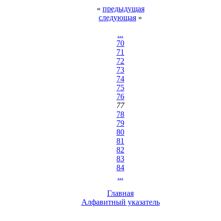
«
предыдущая
следующая
»
...
70
71
72
73
74
75
76
77
78
79
80
81
82
83
84
...
Главная
Алфавитный указатель