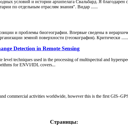
иродных условий и истории архипелага Свальбард. Я благодаре
рии по отдельным отраслям знания". Видар ......
 позиции и проблемы биогеографии. Впервые сведены в иерархич
ганизации земной поверхности (геоэкография). Критически .....
hange Detection in Remote Sensing
level techniques used in the processing of multispectral and hyperspec
rithms for ENVI/IDL covers...
and commercial activities worldwide, however this is the first GIS–GP
Страницы: