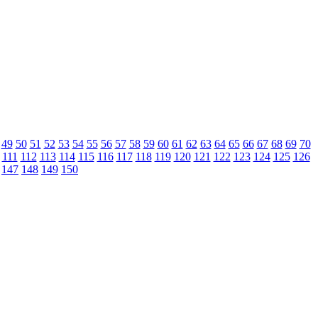
49
50
51
52
53
54
55
56
57
58
59
60
61
62
63
64
65
66
67
68
69
70
111
112
113
114
115
116
117
118
119
120
121
122
123
124
125
126
147
148
149
150