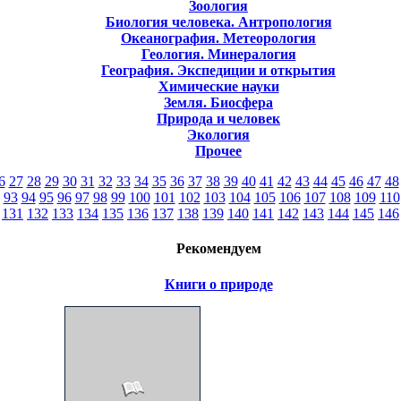
Зоология
Биология человека. Антропология
Океанография. Метеорология
Геология. Минералогия
География. Экспедиции и открытия
Химические науки
Земля. Биосфера
Природа и человек
Экология
Прочее
6
27
28
29
30
31
32
33
34
35
36
37
38
39
40
41
42
43
44
45
46
47
48
93
94
95
96
97
98
99
100
101
102
103
104
105
106
107
108
109
110
131
132
133
134
135
136
137
138
139
140
141
142
143
144
145
146
Рекомендуем
Книги о природе