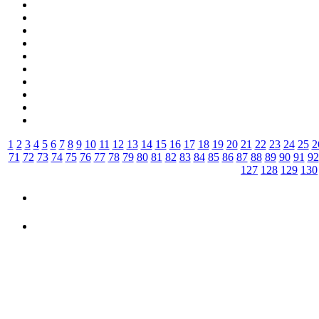
1
2
3
4
5
6
7
8
9
10
11
12
13
14
15
16
17
18
19
20
21
22
23
24
25
2
71
72
73
74
75
76
77
78
79
80
81
82
83
84
85
86
87
88
89
90
91
92
127
128
129
130