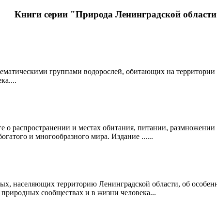
Книги серии "Природа Ленинградской област
тематическими группами водорослей, обитающих на территории Л
а....
е о распространении и местах обитания, питании, размножении 
огатого и многообразного мира. Издание ......
ых, населяющих территорию Ленинградской области, об особенн
 природных сообществах и в жизни человека...