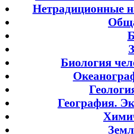
Нетрадиционные н
Обща
Б
Биология чел
Океаногра
Геологи
География. Э
Хими
Земл