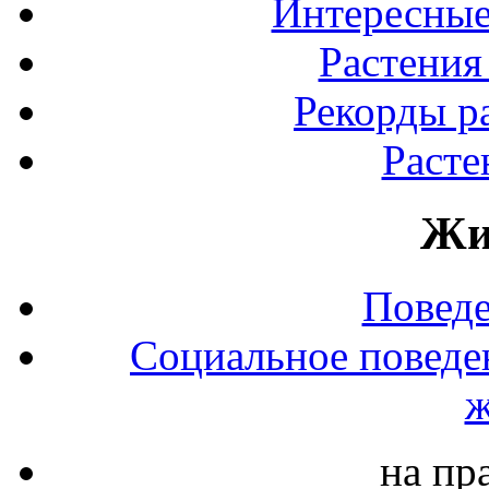
Интересные
Растения
Рекорды р
Расте
Жи
Повед
Социальное поведе
ж
на пр