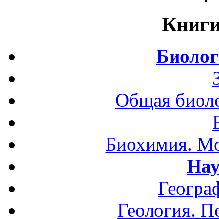
Книги
Биолог
Общая биоло
Биохимия. Мо
Нау
Геогра
Геология. П