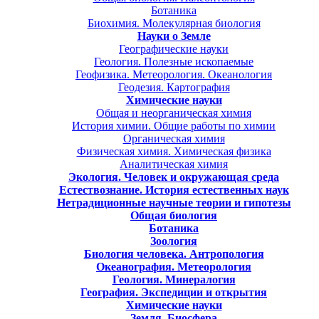
Ботаника
Биохимия. Молекулярная биология
Науки о Земле
Географические науки
Геология. Полезные ископаемые
Геофизика. Метеорология. Океанология
Геодезия. Картография
Химические науки
Общая и неорганическая химия
История химии. Общие работы по химии
Органическая химия
Физическая химия. Химическая физика
Аналитическая химия
Экология. Человек и окружающая среда
Естествознание. История естественных наук
Нетрадиционные научные теории и гипотезы
Общая биология
Ботаника
Зоология
Биология человека. Антропология
Океанография. Метеорология
Геология. Минералогия
География. Экспедиции и открытия
Химические науки
Земля. Биосфера