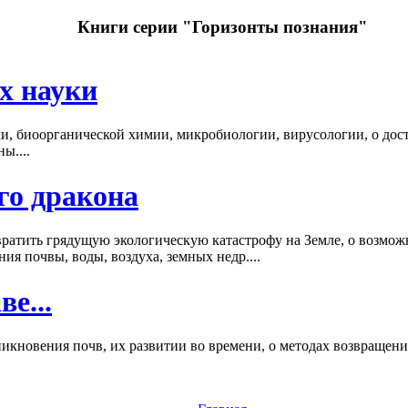
Книги серии "Горизонты познания"
х науки
, биоорганической химии, микробиологии, вирусологии, о дости
ы....
го дракона
вратить грядущую экологическую катастрофу на Земле, о возмож
ия почвы, воды, воздуха, земных недр....
е...
никновения почв, их развитии во времени, о методах возвращен