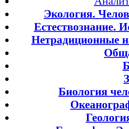
Аналит
Экология. Чело
Естествознание. И
Нетрадиционные н
Обща
Б
Биология чел
Океаногра
Геологи