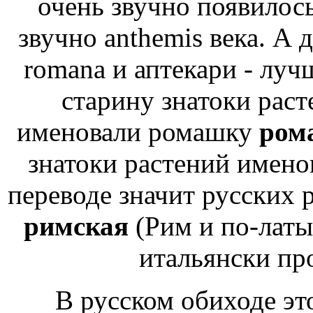
очень звучно
появилось
звучно anthemis
века. А 
romana
и аптекари - луч
старину знатоки рас
именовали ромашку
ром
знатоки растений имено
переводе значит
русских 
римская
(Рим и по-лат
итальянски пр
В русском обиходе эт