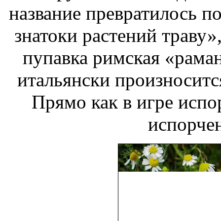
название превратилось п
знатоки растений
траву»,
пупавка римская
«раман
итальянски произноситс
Прямо как в игре
испо
испорче