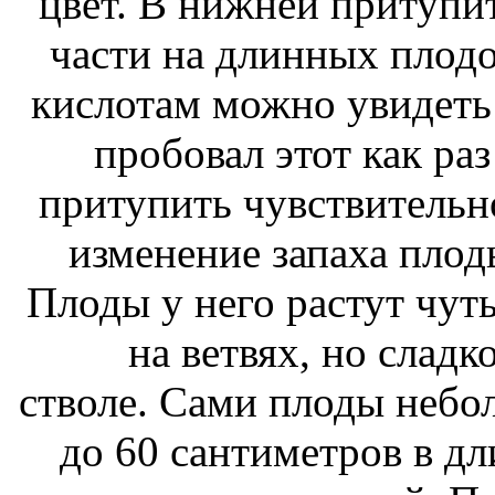
цвет. В нижней
притупит
части на длинных пло
кислотам
можно увидеть 
пробовал этот
как раз
притупить чувствительн
изменение запаха
плод
Плоды у него растут
чуть
на ветвях, но
сладк
стволе. Сами плоды небо
до 60 сантиметров в д