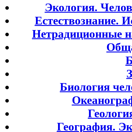
Экология. Чело
Естествознание. И
Нетрадиционные н
Обща
Б
Биология чел
Океаногра
Геологи
География. Э