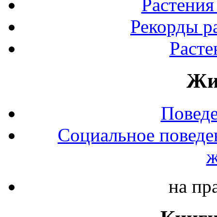
Растения
Рекорды р
Расте
Жи
Повед
Социальное поведе
ж
на пр