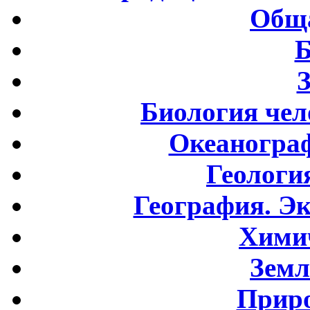
Обща
Б
Биология чел
Океаногра
Геологи
География. Э
Хими
Земл
Приро