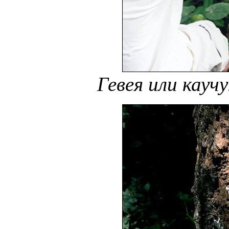
Гевея или каучу