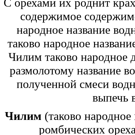
С орехами их роднит кра
содержимое
содержимо
народное название вод
таково народное названи
Чилим таково народное
д
размолотому
название в
полученной смеси
водн
выпечь 
Чилим
(таково народное
ромбических
ореха