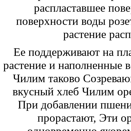
распластавшее
пове
поверхности воды роз
растение рас
Ее поддерживают на пл
растение
и наполненные в
Чилим таково
Созревающ
вкусный хлеб Чилим
оре
При добавлении пшен
прорастают,
Эти о
одновременно якоре