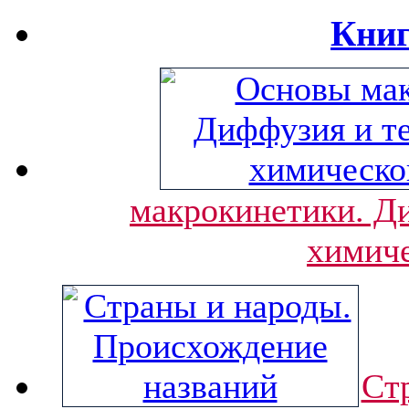
Книг
макрокинетики. Ди
химиче
Ст