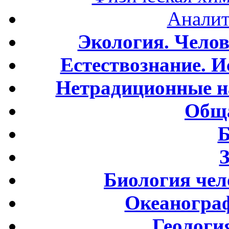
Аналит
Экология. Чело
Естествознание. И
Нетрадиционные н
Обща
Б
Биология чел
Океаногра
Геологи