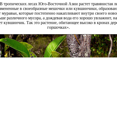
 В тропических лесах Юго-Восточной Азии растет травянистая л
оизмененные в своеобразные мешочки или кувшинчики, образов
т муравьи, которые постепенно накапливают внутри своего нов
ьше различного мусора, а дождевая вода его хорошо увлажнит, 
т кувшинчик. Так это растение, обитающее высоко в кронах дерев
горшочках».