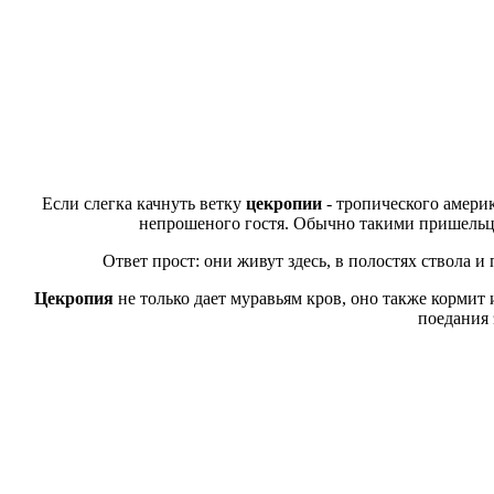
Если слегка качнуть ветку
цекропии
- тропического америк
непрошеного гостя. Обычно такими пришельца
Ответ прост: они живут здесь, в полостях ствола и
Цекропия
не только дает муравьям кров, оно также кормит
поедания 