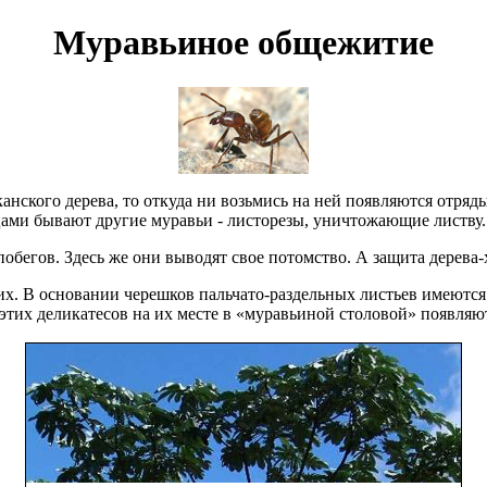
Муравьиное общежитие
анского дерева, то откуда ни возьмись на ней появляются отря
ми бывают другие муравьи - листорезы, уничтожающие листву.
 побегов. Здесь же они выводят свое потомство. А защита дерева-х
 их. В основании черешков пальчато-раздельных листьев имеются
этих деликатесов на их месте в «муравьиной столовой» появляю