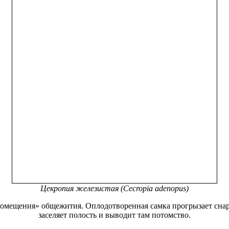
Цекропия железистая (Cecropia adenopus)
помещения» общежития. Оплодотворенная самка прогрызает снаруж
заселяет полость и выводит там потомство.