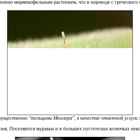
ропию мирмекофильным растением, что в переводе с греческого 
ущественно "тельцами Мюллера", в качестве ответной услуги з
опия. Поселяются муравьи и в больших пустотелых колючках н