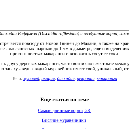
схидии Раффлеза (Dischidia rafflesiana) и воздушные корни, зах
встречается повсюду от Новой Гвинеи до Малайи, а также на кр
еве - маслянистых шариков до 1 мм в диаметре, еще и выделениям
приют в листьях макаранги и всю жизнь сосут ее соки.
 к другу деревьях макаранги, часто возникают жестокие межд
о запаху - ведь каждый муравейник имеет свой, уникальный, от
Теги:
муравей
,
акация
,
дисхидия
,
цекропия
,
макаранга
Еще статьи по теме
Самые длинные корни
28
Висячие муравейники