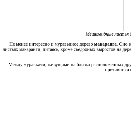
Мешковидные листья ди
Не менее интересно и муравьиное дерево
макаранга
. Оно 
листьях макаранги, питаясь, кроме съедобных выростов на дер
Между муравьями, живущими на близко расположенных друг
противника п