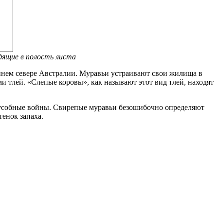
одящие в полость листа
айнем севере Австралии. Муравьи устраивают свои жилища в
и тлей. «Слепые коровы», как называют этот вид тлей, находят
оусобные войны. Свирепые муравьи безошибочно определяют
тенок запаха.