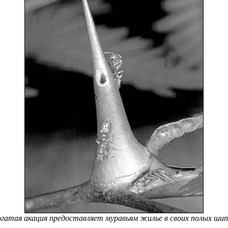
огатая акация предоставляет муравьям жилье в своих полых шип