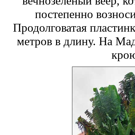
вечнозеленый веер, ко
постепенно возноси
Продолговатая пластинк
метров в длину. На Ма
кро