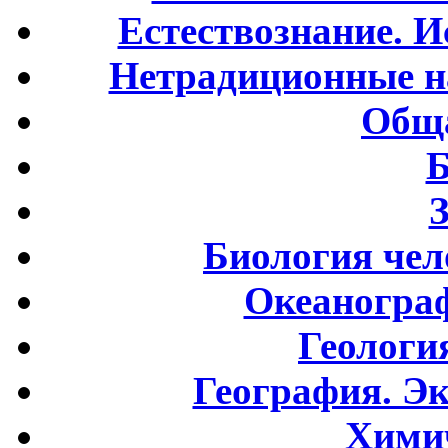
Естествознание. И
Нетрадиционные н
Обща
Б
Биология чел
Океаногра
Геологи
География. Э
Хими