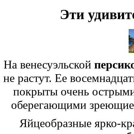
Эти удиви
На венесуэльской
персик
не растут. Ее восемнадца
покрыты очень острым
оберегающими зреющие 
Яйцеобразные ярко-кр