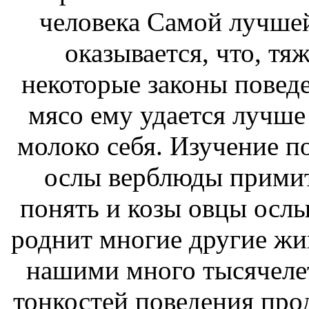
человека
Самой лучше
оказывается, что,
тяж
некоторые законы повед
мясо
ему удается лучше
молоко
себя. Изучение п
ослы верблюды
примит
понять и
козы овцы осл
роднит
многие другие ж
нашими
много тысячеле
тонкостей поведения
про