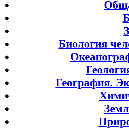
Обща
Б
Биология чел
Океаногра
Геологи
География. Э
Хими
Земл
Приро