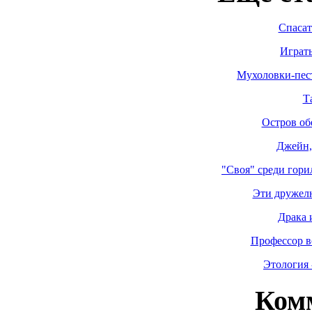
Спасат
Играть
Мухоловки-пес
Т
Остров об
Джейн,
"Своя" среди гори
Эти дружел
Драка 
Профессор в
Этология 
Ком