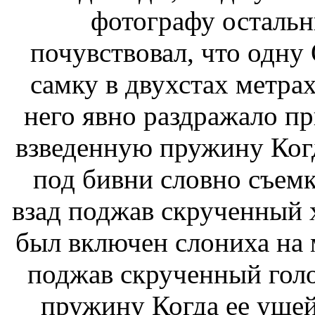
фотографу остальн
почувствовал, что одну
самку в двухстах метра
него явно раздражало п
взведенную пружину
Ког
под бивни словно
съемк
взад
поджав скрученный 
был включен слониха
на 
поджав скрученный
голо
пружину Когда
ее ушей