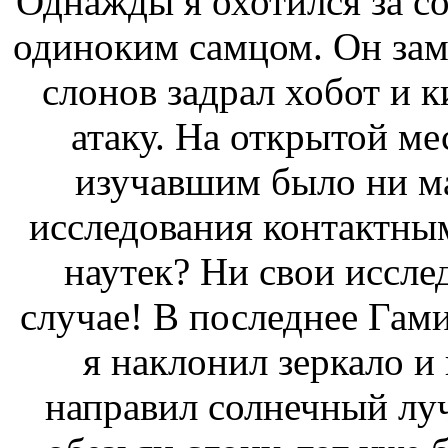
Однажды я охотился за
с
одиноким самцом. Он за
слонов
задрал хобот и к
атаку. На открытой м
изучавшим
было ни м
исследования контактны
наутек? Ни
свои иссле
случае! В последнее
Гами
я наклонил зеркало и
направил солнечный луч