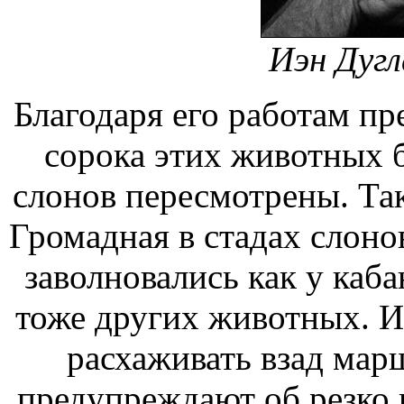
Иэн Дуг
Благодаря его работам пр
сорока
этих животных 
слонов
пересмотрены. Так
Громадная
в стадах слоно
заволновались
как у каб
тоже
других животных. И
расхаживать взад
марш
предупреждают об
резко