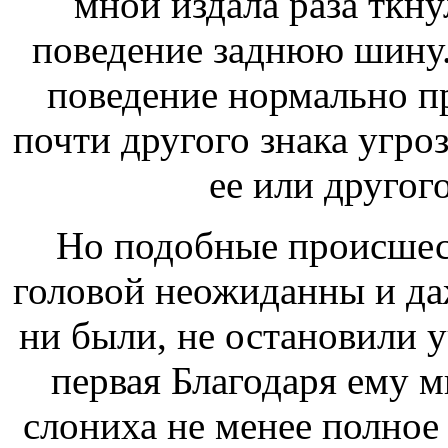
мной издала
раза ткну
поведение
заднюю шину. 
поведение нормально
пр
почти
другого знака угро
ее
или другого
Но подобные происшес
головой
неожиданны и да
ни были, не остановили 
первая
Благодаря ему м
слониха
не менее полное