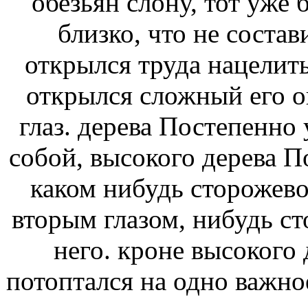
обезьян
слону, тот уже 
близко, что не соста
открылся
труда нацелит
открылся сложный
его о
глаз.
дерева Постепенно
собой,
высокого дерева П
каком нибудь сторожев
вторым глазом,
нибудь ст
него.
кроне высокого 
потоптался на
одно важно