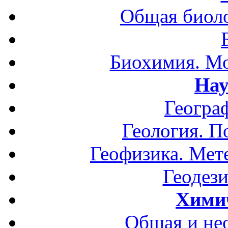
Общая биоло
Биохимия. Мо
Нау
Геогра
Геология. П
Геофизика. Мет
Геодези
Хими
Общая и не