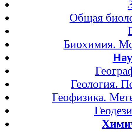
Общая биоло
Биохимия. Мо
Нау
Геогра
Геология. П
Геофизика. Мет
Геодези
Хими