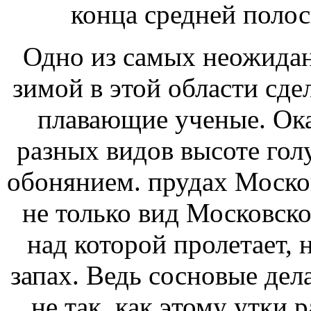
конца
средней поло
Одно из самых неожида
зимой
в этой области сде
плавающие
ученые. Ока
разных видов
высоте голу
обонянием.
прудах Моско
не только вид
Московско
над которой пролетает, 
запах. Ведь сосновые
дел
не так, как
этому утки 