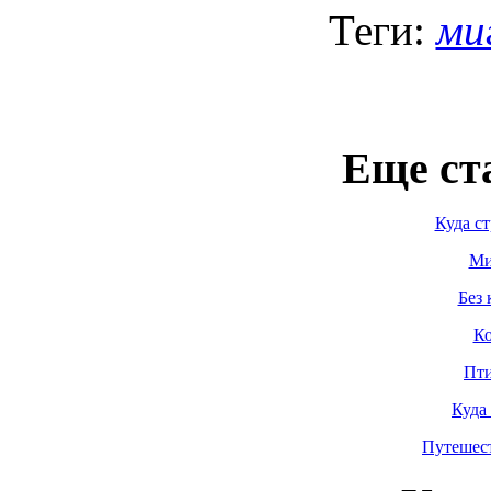
Теги:
ми
Еще ст
Куда с
Ми
Без 
Ко
Пти
Куда
Путешес