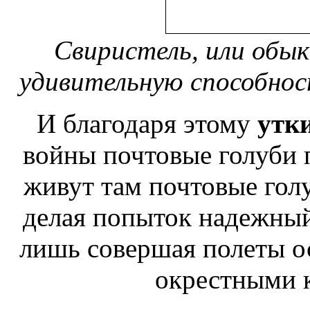
Свиристель, или обык
удивительную способно
И благодаря этому
утк
войны почтовые голуби
п
живут там
почтовые гол
делая попыток
надежный
лишь совершая полеты
о
окрестными к