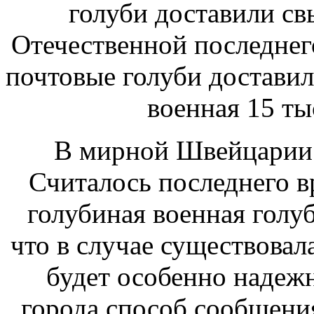
голуби доставили с
Отечественной
последнег
почтовые голуби достави
военная
15 ты
В мирной Швейцарии
Считалось
последнего в
голубиная
военная голу
что в случае
существовала
будет особенно наде
города
способ сообщени