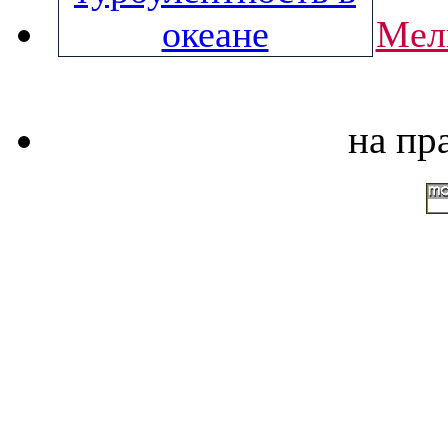
Мел
на пр