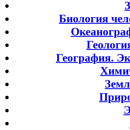
Биология чел
Океаногра
Геологи
География. Э
Хими
Земл
Приро
Э