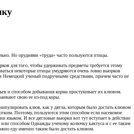
чку
льно. Но орудиями «труда» часто пользуются птицы.
юрков
для того, чтобы удерживать предметы
требуется этому
ваться
некоторые птицы умудряются очень ловко
вьюрков
е Немецкий ученый
подручными средствами, причем часто не
вьев и
способом добывания корма
простукивает их клювом.
ваивают свою
ее из-под коры.
анипулировать
клюв, как у дятла, которым
было достать клювом
ротким. Поэтому,
пользуются этим способом
если насекомое
ни языком. И
все дятловые вьюрки
вот тут вступает в действие
у или
способом Однажды ученому
колючку кактуса и с ее
таким
можно
еду именно таким
было достать клювом.