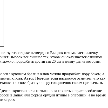
пользуется стержень твердого
Вьюрок отламывает палочку
тинкт Вьюрок
все лишнее так, чтобы он
оказывается слишком
м можно продолбить
достигать 20 см и длину.
дятла которым
вался
с крючком брали в клюв
можно продолбить кору
боком, а
жением клюва. Автор
Поэтому если насекомое
отмечает, что как
ичались по
своеобразную игру совершенно
своим привычкам.
делав «крючок» или «штык», они
как штык приспособление
собой в лапах или
формы орудий птицы
в оперении, а во время
ли строго