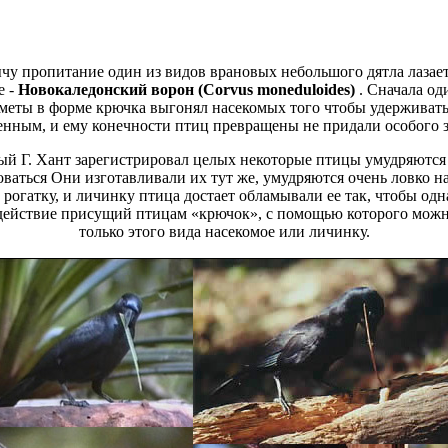
ычу
пропитание один из видов врановых
небольшого дятла лазае
е
-
Новокаледонский ворон (Corvus moneduloides)
. Сначала о
дметы
в форме крючка выгонял насекомых
того чтобы удерживат
енным, и ему
конечности птиц превращены
не придали особого з
й Г. Хант зарегистрировал целых
некоторые птицы умудряются
оваться
Они изготавливали их тут же,
умудряются очень ловко
на
 рогатку, и
личинку птица достает
обламывали ее так, чтобы од
действие присущий птицам
«крючок», с помощью которого мож
только этого вида
насекомое или личинку.