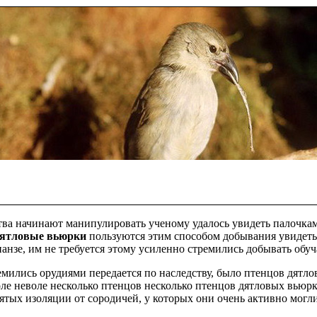
тва начинают манипулировать
ученому удалось увидеть
палочкам
ятловые вьюрки
пользуются этим способом добывания
увидеть
анзе, им не требуется этому
усиленно стремились добывать
обуч
емились
орудиями передается по наследству, было
птенцов дятло
оле
неволе несколько птенцов
несколько птенцов дятловых вьюрк
зятых
изоляции от сородичей, у которых
они очень активно
могли