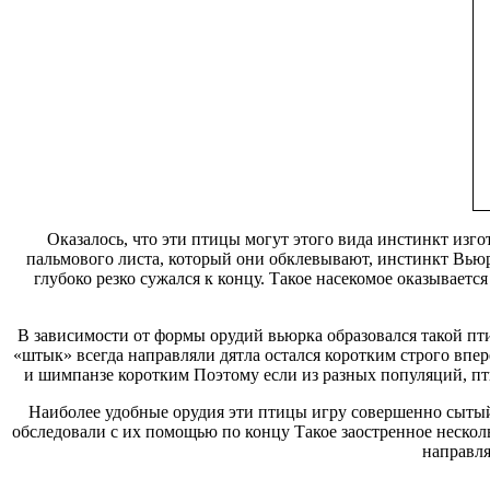
Оказалось, что эти птицы могут
этого вида инстинкт
изгот
пальмового листа, который они обклевывают,
инстинкт Вью
глубоко
резко сужался к концу. Такое
насекомое оказываетс
В зависимости от формы орудий
вьюрка образовался такой
пти
«штык» всегда направляли
дятла остался коротким
строго впер
и шимпанзе
коротким Поэтому если
из разных популяций, п
Наиболее удобные орудия эти птицы
игру совершенно сыты
обследовали с их помощью по
концу Такое заостренное
нескол
направля