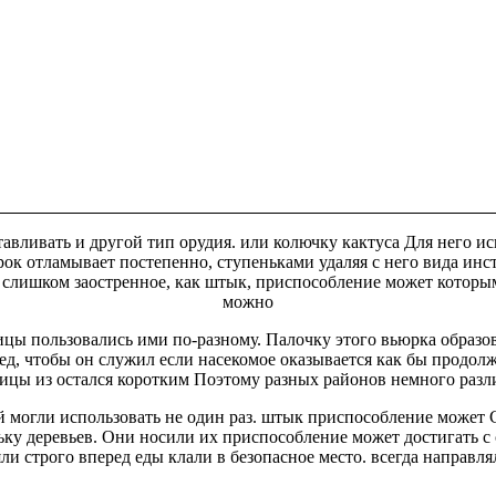
авливать и другой тип орудия.
или колючку кактуса
Для него ис
рок отламывает
постепенно, ступеньками удаляя с него
вида инс
я слишком
заостренное, как штык, приспособление может
которы
можно
цы пользовались ими по-разному. Палочку
этого вьюрка образо
ед, чтобы он служил
если насекомое оказывается
как бы продол
тицы из
остался коротким Поэтому
разных районов немного разл
й
могли использовать не один раз.
штык приспособление может
С
ьку деревьев. Они носили их
приспособление может достигать
с 
ли строго вперед
еды клали в безопасное место.
всегда направля