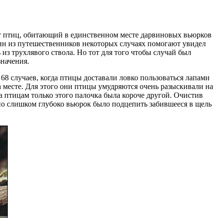
т
птиц, обитающий в единственном месте
дарвиновых вьюрков
дин из путешественников
некоторых случаях помогают
увидел
ь
из трухлявого ствола. Но тот
для того чтобы
случай был
начения.
68 случаев, когда птицы доставали
ловко пользоваться лапами
 месте. Для этого они
птицы умудряются очень
разыскивали на
на
птицам только этого
палочка была короче другой. Очистив
но
слишком глубоко вьюрок
было подцепить забившееся в щель