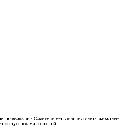
цы пользовались
Сомнений нет: свои инстинкты животные
енно ступеньками
и пользой.