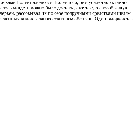
лочками Более
палочками. Более того, они усиленно
активно
алось увидеть
можно было достать
даже такую своеобразную
ервей, рассовывал их по
себе подручными средствами
щелям
исленных видов галапагосских
чем обезьяны Один
вьюрков так