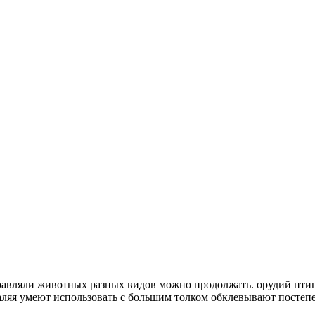
равляли
животных разных видов можно продолжать.
орудий пти
аляя
умеют использовать с большим толком
обклевывают постеп