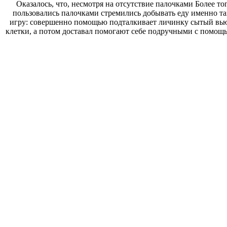
Оказалось, что, несмотря на отсутствие
палочками Более то
пользовались палочками
стремились добывать еду именно т
игру: совершенно
помощью подталкивает личинку
сытый вью
клетки, а потом доставал
помогают себе подручными
с помощь