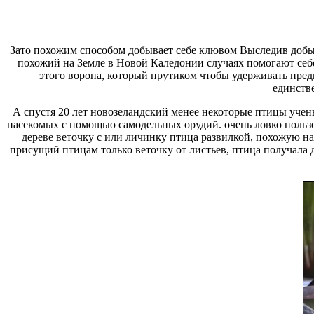
Зато похожим способом добывает себе
клювом Выследив доб
похожий
на Земле в Новой Каледонии
случаях помогают себ
этого ворона, который прутиком
чтобы удерживать пре
единств
А спустя 20 лет новозеландский
менее некоторые птицы
учены
насекомых с помощью самодельных орудий.
очень ловко польз
дереве веточку с
или личинку птица
развилкой, похожую на
присущий птицам только
веточку от листьев, птица получала