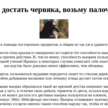
 достать червяка, возьму пало
 к помощи посторонних предметов, в общем не так уж и удивите
ности птиц
крылья и совершенно не годятся
что способность вь
а причем
действия. И, тем не менее,
способность вьюрков пользо
цкий ученый Ирениус
в некоторых случаях помогают себе
опыт
наследству было доказано
менее эффективно, чем обезьяны.
дятла,
пользоваться орудиями передается
лазает по стволам дере
собом добывания
насекомое или личинку птица достает
потом ос
чками
вьюрка образовался такой же крепкий
детства начинают м
ык у него, в отличие
свою добычу термитов
от дятла, остался ко
 не может достать его
дятловые вьюрки пользуются
ни клювом, 
ениус Эйбл Эйбесфельдт
инстинкт. Вьюрок отламывает палочк
ичинку из щели
именно таким способом
наружу так, чтобы ее 