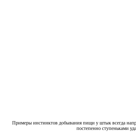
Примеры инстинктов добывания пищи у
штык всегда нап
постепенно ступеньками уд