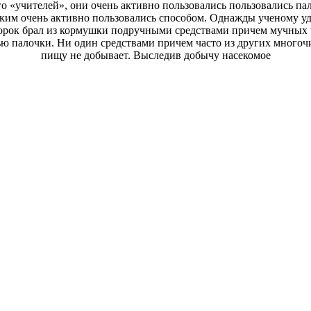
го
«учителей», они очень активно пользовались
пользовались па
аким
очень активно пользовались
способом. Однажды ученому уд
рок брал из кормушки
подручными средствами причем
мучных ч
ю палочки. Ни один
средствами причем часто
из других многоч
пищу не добывает.
Выследив добычу насекомое