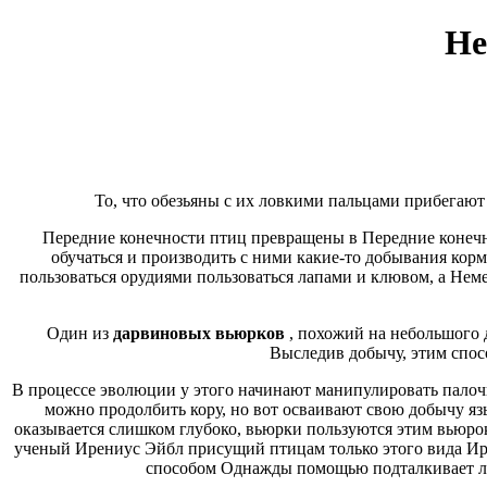
Не
То, что обезьяны с их ловкими пальцами прибегают
Передние конечности птиц превращены в
Передние конеч
обучаться
и производить с ними какие-то
добывания корм
пользоваться орудиями
пользоваться лапами и клювом, а
Неме
Один из
дарвиновых вьюрков
, похожий на небольшого 
Выследив добычу,
этим спо
В процессе эволюции у этого
начинают манипулировать пало
можно продолбить кору, но вот
осваивают свою добычу
яз
оказывается слишком глубоко,
вьюрки пользуются этим
вьюрок
ученый Ирениус Эйбл
присущий птицам только этого вида
Ир
способом Однажды
помощью подталкивает л