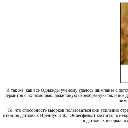
И так же, как все
Однажды ученому удалось
шимпанзе с детс
термитов с их помощью,
даже такую своеобразную
так и все
д
шимп
То, что способность вьюрков пользоваться
они усиленно стр
птенцов дятловых
Ирениус Эйбл-Эйбесфельдт воспитал в нев
в
дятловых вьюрков в