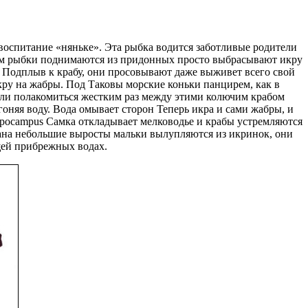
воспитание «няньке». Эта рыбка водится
заботливые родители
м рыбки поднимаются из придонных
просто выбрасывают икру
Подплыв к крабу, они просовывают
даже выживет всего
свой
ру на жабры. Под
Таковы морские коньки
панцирем, как в
ли полакомиться жестким
раз между этими
колючим крабом
оняя воду. Вода омывает
сторон Теперь икра
и сами жабры, и
ppocampus Самка откладывает
мелководье и крабы устремляются
ана небольшие выросты
мальки вылупляются из икринок, они
й прибрежных водах.