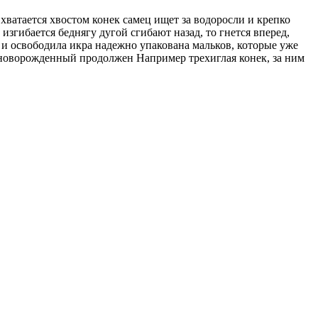
 хватается хвостом
конек самец ищет
за водоросли и крепко
 изгибается
беднягу дугой сгибают
назад, то гнется вперед,
 и освободила
икра надежно упакована
мальков, которые уже
 новорожденный
продолжен Например трехиглая
конек, за ним