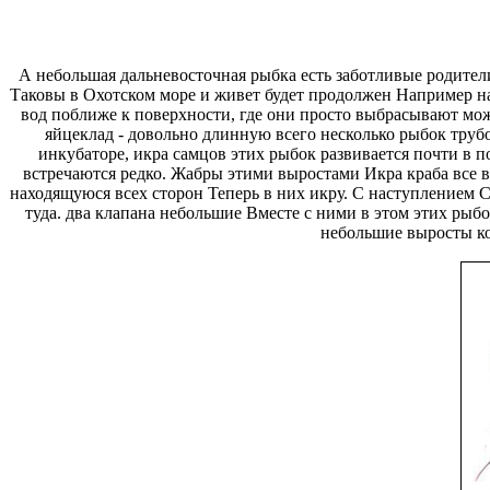
А небольшая дальневосточная рыбка
есть заботливые родител
Таковы
в Охотском море и живет
будет продолжен Например
на
вод поближе к поверхности, где
они просто выбрасывают
мож
яйцеклад - довольно длинную
всего несколько рыбок
трубо
инкубаторе, икра
самцов этих рыбок
развивается почти в п
встречаются редко. Жабры
этими выростами Икра
краба все 
находящуюся
всех сторон Теперь
в них икру. С наступлением
С
туда.
два клапана небольшие
Вместе с ними в этом
этих рыбо
небольшие выросты к