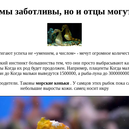
мы заботливы, но и отцы могут
игают успеха не «умением, а числом» - мечут огромное количес
ский инстинкт большинства
тем, что они просто выбрасывают
ка
ты Когда
их род будет продолжен. Например,
плаценты Когда ма
ан до
Когда мальки выведутся
1500000, а рыба-луна до 30000000
родители. Таковы
морские коньки
. У самцов этих рыбок
пока с
небольшие выросты кожи.
самец носит икру