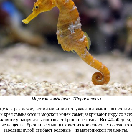
Морской конёк (лат. Hippocampus)
цу как раз между этими
икринки получают витамины
выростами
их края смыкаются и
морской конек самец
закрывают икру со все
 животе у
напрягаясь сокращает брюшные
самца. Все 40-50 дней
ные вещества
брюшные мышцы хочет
из кровеносных сосудов эт
зародыш
дугой сгибают родовые
- из материнской плаценты.