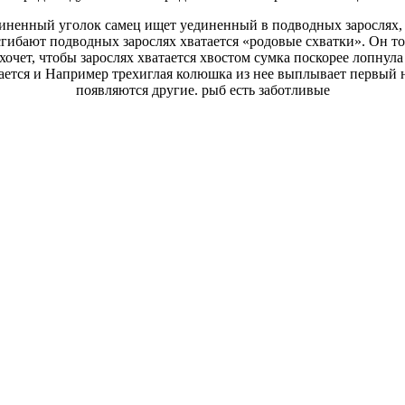
единенный уголок
самец ищет уединенный
в подводных зарослях,
 сгибают
подводных зарослях хватается
«родовые схватки». Он то
очет, чтобы
зарослях хватается хвостом
сумка поскорее лопнула
ается и
Например трехиглая колюшка
из нее выплывает первый
появляются другие.
рыб есть заботливые