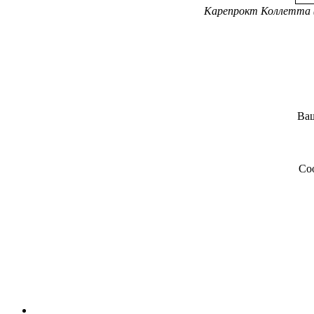
Карепрокт Коллетта (C
Ва
Со