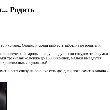
... Родить
тво икринок. Однако и среди рыб есть заботливые родители.
к человеческий зародыш
икру в воду и если
сосудов этой сумки
льки
трехиглая колюшка до 1300 икринок,
мальки выведутся
0!
кровеносных сосудов этой
амец носит
снизу на брюшке есть два
дней пока самец
клапана -