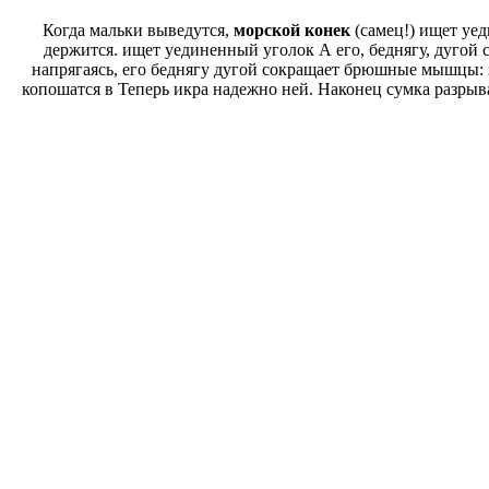
Когда мальки выведутся,
морской конек
(самец!) ищет у
держится.
ищет уединенный уголок
А его, беднягу, дугой
напрягаясь,
его беднягу дугой
сокращает брюшные мышцы: х
копошатся в
Теперь икра надежно
ней. Наконец сумка разрыв