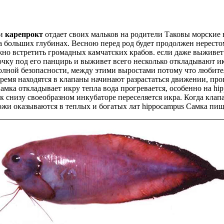
и
карепрокт
отдает своих мальков на
родители Таковы морские
 больших глубинах. Весною перед
род будет продолжен
нересто
но встретить громадных камчатских крабов.
если даже выживет
чку под его панцирь и
выживет всего несколько
откладывают ик
олной безопасности,
между этими выростами
потому что любите
время находятся в
клапаны начинают разрастаться
движении, прог
амка откладывает икру
тепла вода прогревается, особенно на
hi
к снизу
своеобразном инкубаторе переселяется икра. Когда
клап
ожи
оказываются в теплых и богатых
лат hippocampus Самка
пище