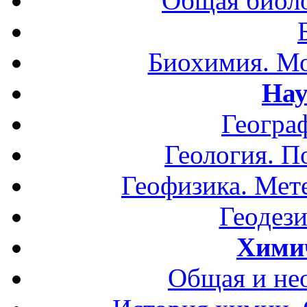
Общая биоло
Биохимия. Мо
Нау
Геогра
Геология. П
Геофизика. Мет
Геодези
Хими
Общая и не