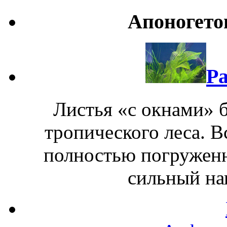
Апоногето
Ра
Листья «с окнами» б
тропического леса. В
полностью погруженны
сильный на