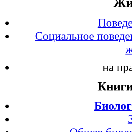
Жи
Повед
Социальное поведе
ж
на пр
Книги
Биолог