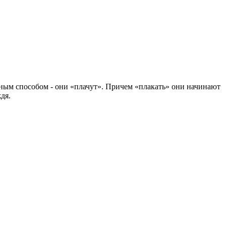
ным способом - они «плачут». Причем «плакать» они начинают
дя.