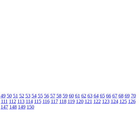
49
50
51
52
53
54
55
56
57
58
59
60
61
62
63
64
65
66
67
68
69
70
111
112
113
114
115
116
117
118
119
120
121
122
123
124
125
126
147
148
149
150