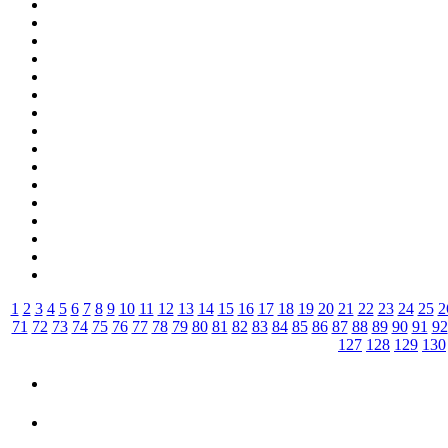
1
2
3
4
5
6
7
8
9
10
11
12
13
14
15
16
17
18
19
20
21
22
23
24
25
2
71
72
73
74
75
76
77
78
79
80
81
82
83
84
85
86
87
88
89
90
91
92
127
128
129
130