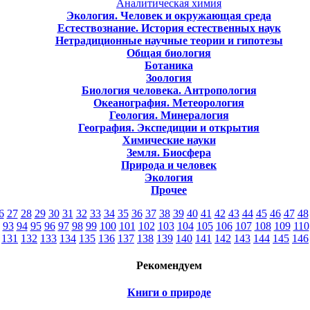
Аналитическая химия
Экология. Человек и окружающая среда
Естествознание. История естественных наук
Нетрадиционные научные теории и гипотезы
Общая биология
Ботаника
Зоология
Биология человека. Антропология
Океанография. Метеорология
Геология. Минералогия
География. Экспедиции и открытия
Химические науки
Земля. Биосфера
Природа и человек
Экология
Прочее
6
27
28
29
30
31
32
33
34
35
36
37
38
39
40
41
42
43
44
45
46
47
48
93
94
95
96
97
98
99
100
101
102
103
104
105
106
107
108
109
110
131
132
133
134
135
136
137
138
139
140
141
142
143
144
145
146
Рекомендуем
Книги о природе