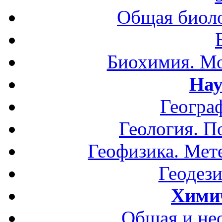
Общая биоло
Биохимия. Мо
Нау
Геогра
Геология. П
Геофизика. Мет
Геодези
Хими
Общая и не