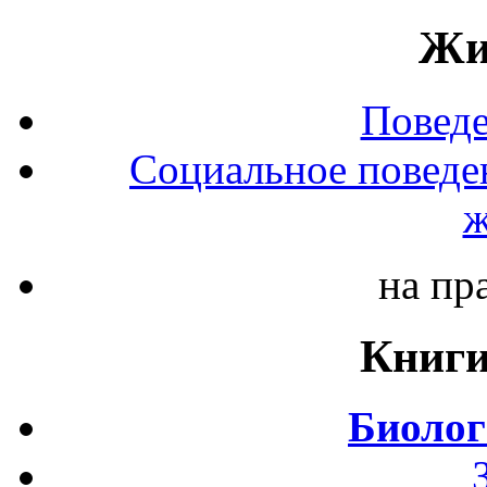
Жи
Повед
Социальное поведе
ж
на пр
Книги
Биолог