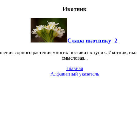
Икотник
Слава икотнику
2
ушения сорного растения многих поставит в тупик. Икотник, икот
смысловая...
Главная
Алфавитный указатель