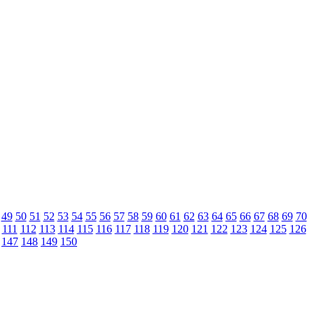
49
50
51
52
53
54
55
56
57
58
59
60
61
62
63
64
65
66
67
68
69
70
111
112
113
114
115
116
117
118
119
120
121
122
123
124
125
126
147
148
149
150