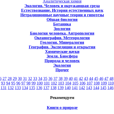
Аналитическая химия
Экология. Человек и окружающая среда
Естествознание. История естественных наук
Нетрадиционные научные теории и гипотезы
Общая биология
Ботаника
Зоология
Биология человека. Антропология
Океанография. Метеорология
Геология. Минералогия
География. Экспедиции и открытия
Химические науки
Земля. Биосфера
Природа и человек
Экология
Прочее
6
27
28
29
30
31
32
33
34
35
36
37
38
39
40
41
42
43
44
45
46
47
48
93
94
95
96
97
98
99
100
101
102
103
104
105
106
107
108
109
110
131
132
133
134
135
136
137
138
139
140
141
142
143
144
145
146
Рекомендуем
Книги о природе