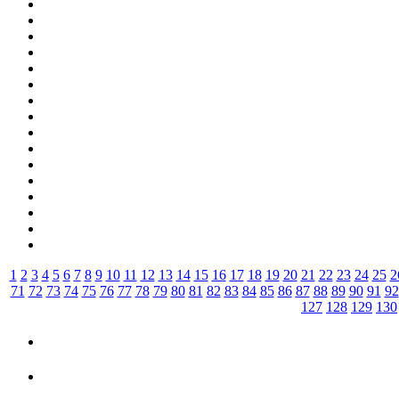
1
2
3
4
5
6
7
8
9
10
11
12
13
14
15
16
17
18
19
20
21
22
23
24
25
2
71
72
73
74
75
76
77
78
79
80
81
82
83
84
85
86
87
88
89
90
91
92
127
128
129
130