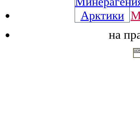
М
на пр