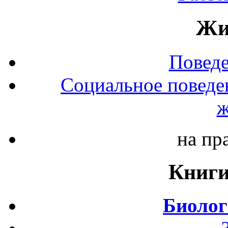
Жи
Повед
Социальное поведе
ж
на пр
Книги
Биолог