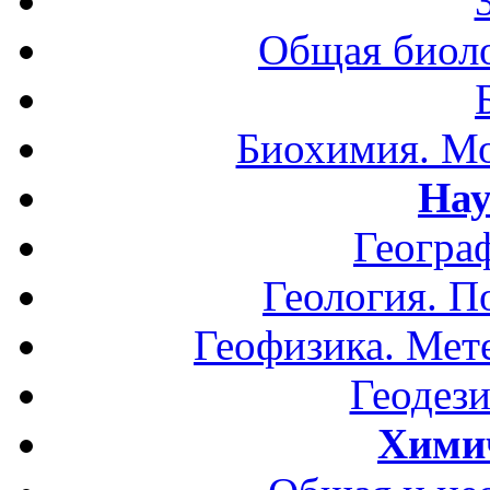
Общая биоло
Биохимия. Мо
Нау
Геогра
Геология. П
Геофизика. Мет
Геодези
Хими