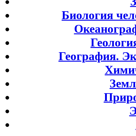
Биология чел
Океаногра
Геологи
География. Э
Хими
Земл
Приро
Э