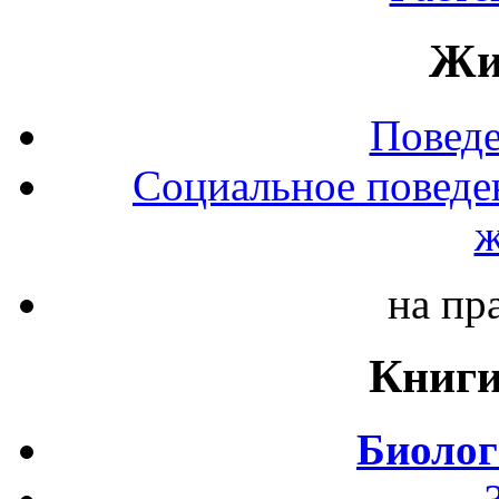
Жи
Повед
Социальное поведе
ж
на пр
Книги
Биолог