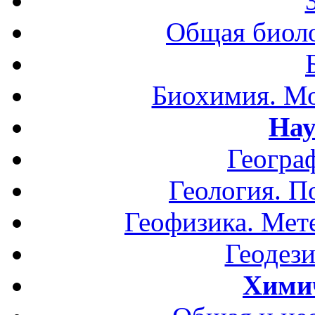
Общая биоло
Биохимия. Мо
Нау
Геогра
Геология. П
Геофизика. Мет
Геодези
Хими