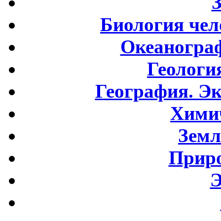
Биология чел
Океаногра
Геологи
География. Э
Хими
Земл
Приро
Э