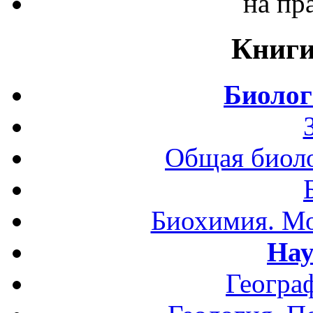
на пр
Книги
Биолог
Общая биоло
Биохимия. Мо
Нау
Геогра