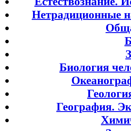
Естествознание. И
Нетрадиционные н
Обща
Б
Биология чел
Океаногра
Геологи
География. Э
Хими