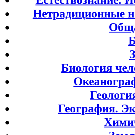
Нетрадиционные н
Обща
Б
Биология чел
Океаногра
Геологи
География. Э
Хими