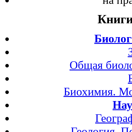
Книги
Биолог
Общая биоло
Биохимия. Мо
Нау
Геогра
Геология. П