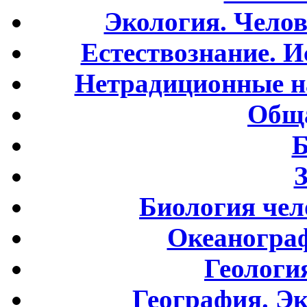
Экология. Чело
Естествознание. И
Нетрадиционные н
Обща
Б
Биология чел
Океаногра
Геологи
География. Э