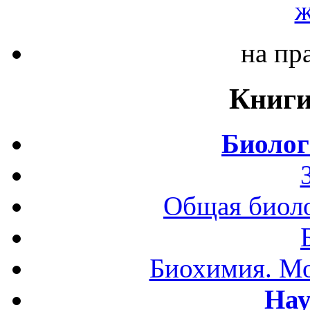
ж
на пр
Книги
Биолог
Общая биоло
Биохимия. Мо
Нау