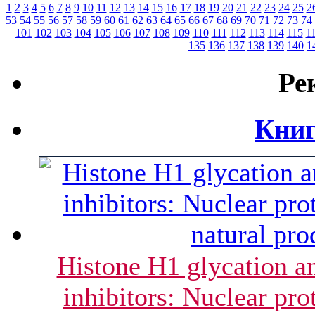
1
2
3
4
5
6
7
8
9
10
11
12
13
14
15
16
17
18
19
20
21
22
23
24
25
2
53
54
55
56
57
58
59
60
61
62
63
64
65
66
67
68
69
70
71
72
73
74
101
102
103
104
105
106
107
108
109
110
111
112
113
114
115
1
135
136
137
138
139
140
1
Ре
Книг
Histone H1 glycation an
inhibitors: Nuclear pro