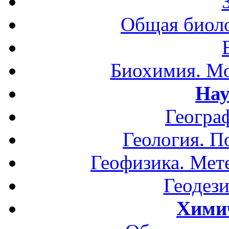
Общая биоло
Биохимия. Мо
Нау
Геогра
Геология. П
Геофизика. Мет
Геодези
Хими