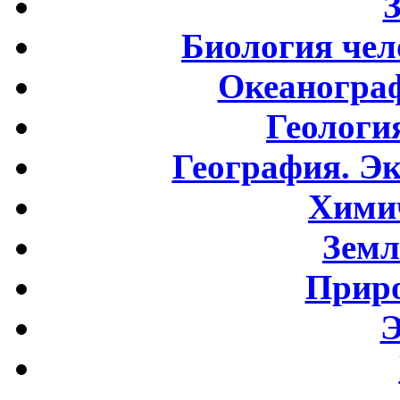
Биология чел
Океаногра
Геологи
География. Э
Хими
Земл
Приро
Э