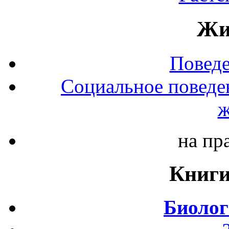
Жи
Повед
Социальное поведе
ж
на пр
Книги
Биолог