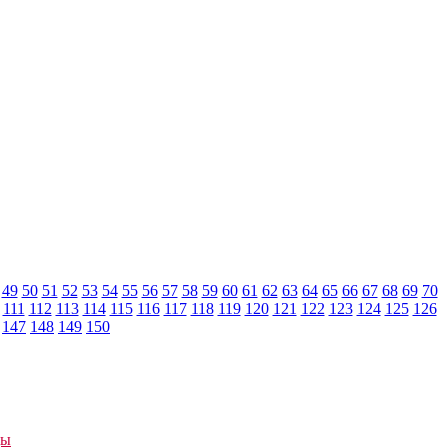
49
50
51
52
53
54
55
56
57
58
59
60
61
62
63
64
65
66
67
68
69
70
111
112
113
114
115
116
117
118
119
120
121
122
123
124
125
126
147
148
149
150
ды