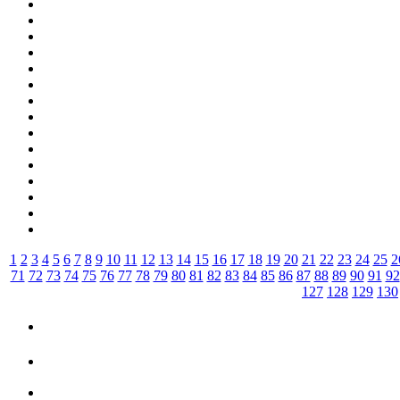
1
2
3
4
5
6
7
8
9
10
11
12
13
14
15
16
17
18
19
20
21
22
23
24
25
2
71
72
73
74
75
76
77
78
79
80
81
82
83
84
85
86
87
88
89
90
91
92
127
128
129
130