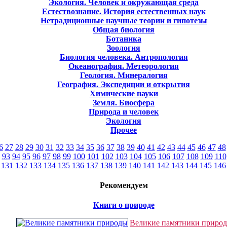
Экология. Человек и окружающая среда
Естествознание. История естественных наук
Нетрадиционные научные теории и гипотезы
Общая биология
Ботаника
Зоология
Биология человека. Антропология
Океанография. Метеорология
Геология. Минералогия
География. Экспедиции и открытия
Химические науки
Земля. Биосфера
Природа и человек
Экология
Прочее
6
27
28
29
30
31
32
33
34
35
36
37
38
39
40
41
42
43
44
45
46
47
48
93
94
95
96
97
98
99
100
101
102
103
104
105
106
107
108
109
110
131
132
133
134
135
136
137
138
139
140
141
142
143
144
145
146
Рекомендуем
Книги о природе
Великие памятники приро