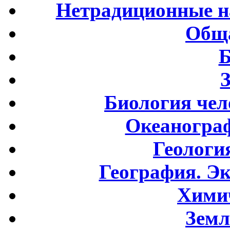
Нетрадиционные н
Обща
Б
Биология чел
Океаногра
Геологи
География. Э
Хими
Земл