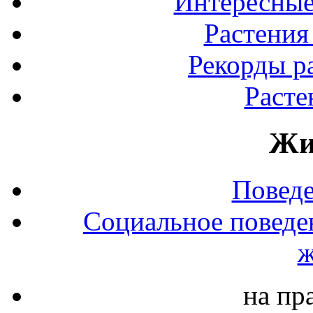
Интересные
Растения
Рекорды р
Расте
Жи
Повед
Социальное поведе
ж
на пр