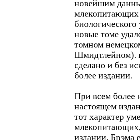
новейшим данны
млекопитающих
биологического
новые
томе удал
томном немецк
Шмидтлейном).
сделано и
без и
более
издании.
При всем
более 
настоящем изда
тот характер
уме
млекопитающих
издании.
Брэма 