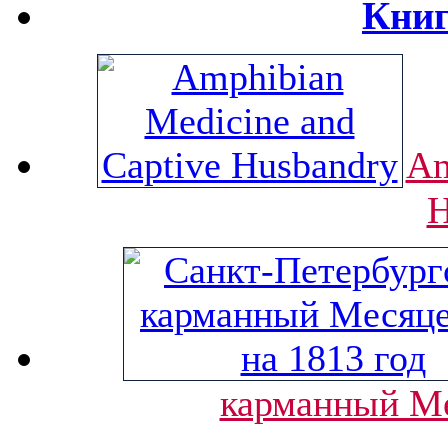
Книг
Am
H
карманный Ме