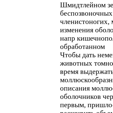
Шмидтлейном
зе
беспозвоночных 
членистоногих,
изменения
оболо
напр
кишечнопо
обработанном
Чтобы дать
неме
животных
томно
время выдержат
моллюскообразн
описания
моллю
оболочников че
первым, пришло
расширить объе