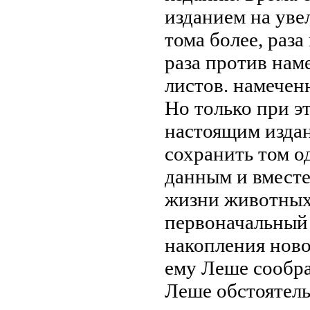
изданием
на уве
тома более,
раза
раза против на
листов.
намечен
Но только
при э
настоящим изда
сохранить
том о
данным
и вмест
жизни животны
первоначальны
накопления ново
ему
Леше сообр
Леше
обстоятель