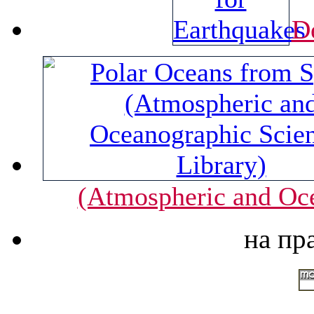
D
(Atmospheric and Oce
на пр