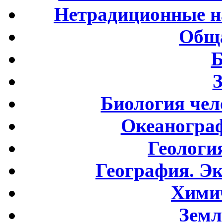
Нетрадиционные н
Обща
Б
Биология чел
Океаногра
Геологи
География. Э
Хими
Земл