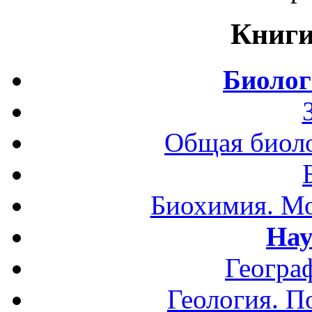
Книги
Биолог
Общая биоло
Биохимия. Мо
Нау
Геогра
Геология. П