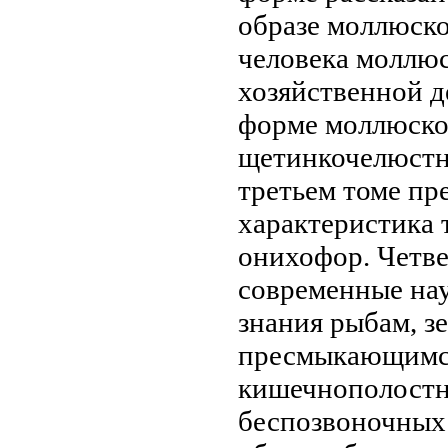
образе
моллюско
человека моллю
хозяйственной д
форме
моллюсков
щетинкочелюстн
третьем томе пр
характеристика
онихофор. Четв
современные на
знания
рыбам, з
пресмыкающимс
кишечнополост
беспозвоночных