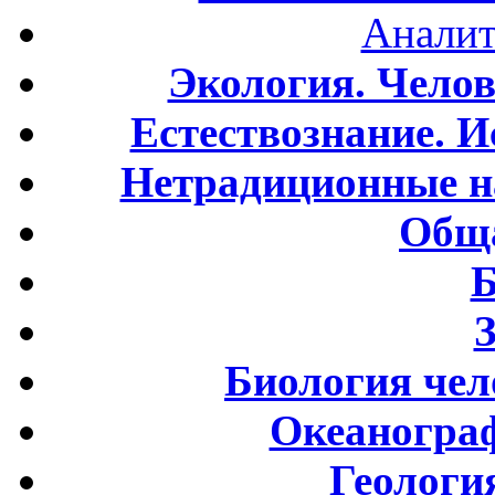
Аналит
Экология. Чело
Естествознание. И
Нетрадиционные н
Обща
Б
Биология чел
Океаногра
Геологи