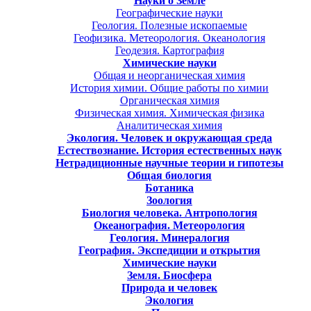
Науки о Земле
Географические науки
Геология. Полезные ископаемые
Геофизика. Метеорология. Океанология
Геодезия. Картография
Химические науки
Общая и неорганическая химия
История химии. Общие работы по химии
Органическая химия
Физическая химия. Химическая физика
Аналитическая химия
Экология. Человек и окружающая среда
Естествознание. История естественных наук
Нетрадиционные научные теории и гипотезы
Общая биология
Ботаника
Зоология
Биология человека. Антропология
Океанография. Метеорология
Геология. Минералогия
География. Экспедиции и открытия
Химические науки
Земля. Биосфера
Природа и человек
Экология