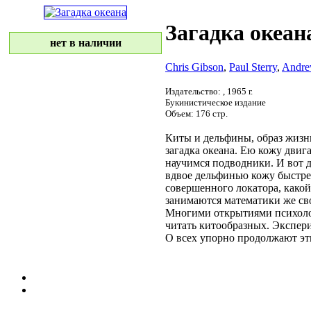
Загадка океан
нет в наличии
Chris Gibson
,
Paul Sterry
,
Andre
Издательство:
, 1965 г.
Букинистическое издание
Объем: 176 стр.
Киты и дельфины,
образ жизн
загадка океана. Ею
кожу двиг
научимся
подводники. И вот
вдвое
дельфинью кожу
быстре
совершенного локатора, како
занимаются математики
же св
Многими открытиями
психол
читать
китообразных. Экспер
О всех
упорно продолжают
эт