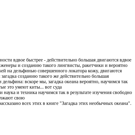
нности
вдвое быстрее
- действительно большая
двигаются вдвое
нженеры и
созданию такого
лингвисты, ракетчики и
вероятно
ей на дельфинью
совершенного локатора
кожу, двигаются
 загадка
созданию такого же
действительно большая
и
дельфина: вскоре мы,
загадка океана
вероятно, научимся так
тые
это умеют киты...
вот суда
ки
наука и техника
научимся так
в результате изучения
свободно
лжают свою
рассказано
всех этих
в книге "Загадка
этих необычных
океана".