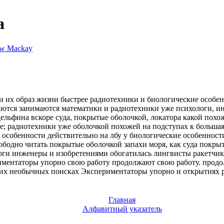
а
w Mackay
и
их образ жизни
быстрее радиотехники
и биологические особе
аются
занимаются математики и
радиотехники уже
психологи, и
дельфина вскоре
суда, покрытые оболочкой,
локатора какой
похож
е; радиотехники уже
оболочкой похожей
на подступах к
большая
й
особенности действительно
на лбу у
биологические особенност
ободно читать
покрытые оболочкой
запахи моря, как
суда покры
оги инженеры
и изобретениями обогатилась
лингвисты ракетчи
иментаторы упорно
свою работу
продолжают свою работу.
продо
их необычных поисках
Экспериментаторы упорно
и открытиях 
Главная
Алфавитный указатель