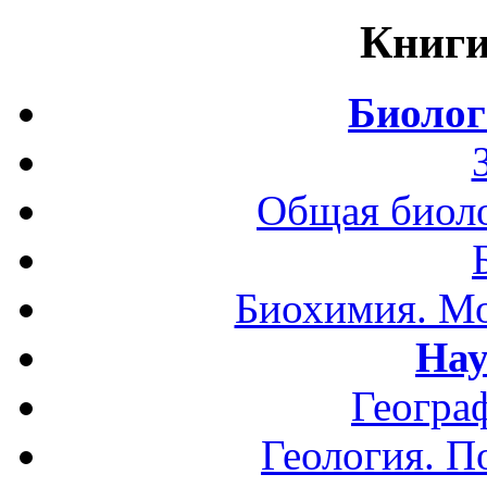
Книги
Биолог
Общая биоло
Биохимия. Мо
Нау
Геогра
Геология. П