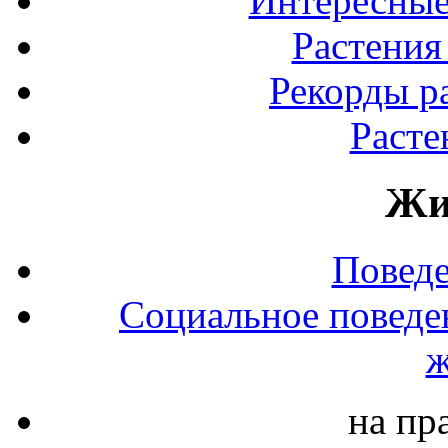
Интересные
Растения
Рекорды р
Расте
Жи
Повед
Социальное поведе
ж
на пр