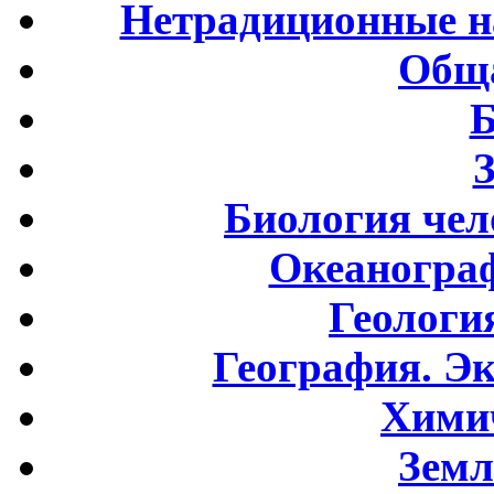
Нетрадиционные н
Обща
Б
Биология чел
Океаногра
Геологи
География. Э
Хими
Земл