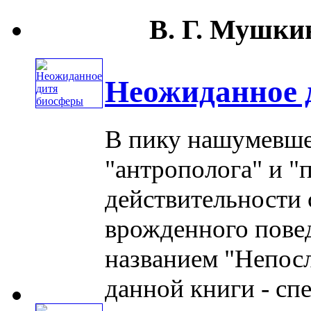
В. Г. Мушкин
Неожиданное 
В пику нашумевше
"антрополога" и "п
действительности
врожденного повед
названием "Непос
данной книги - спец