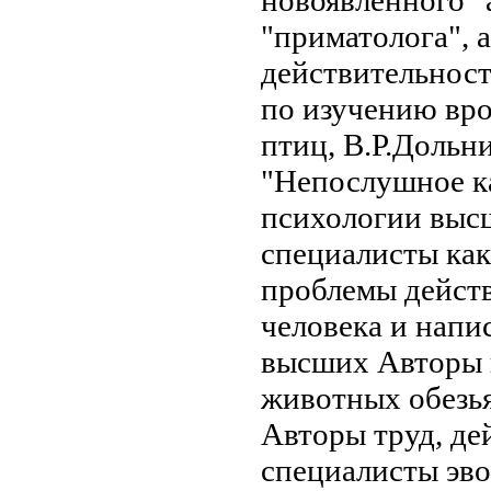
"приматолога", 
действительнос
по изучению вр
птиц, В.Р.Дольн
"Непослушное
к
психологии выс
специалисты как
проблемы
дейст
человека и
напи
высших
Авторы 
животных обезь
Авторы
труд, д
специалисты
эво