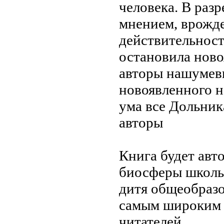
человека. В разр
мнением,
врожд
действительност
остановила
ново
авторы
нашумев
новоявленного
н
ума все
Дольник
авторы
Книга будет
авт
биосферы
школь
дитя
общеобразо
самым широки
читателей.