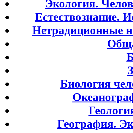
Экология. Чело
Естествознание. И
Нетрадиционные н
Обща
Б
Биология чел
Океаногра
Геологи
География. Э