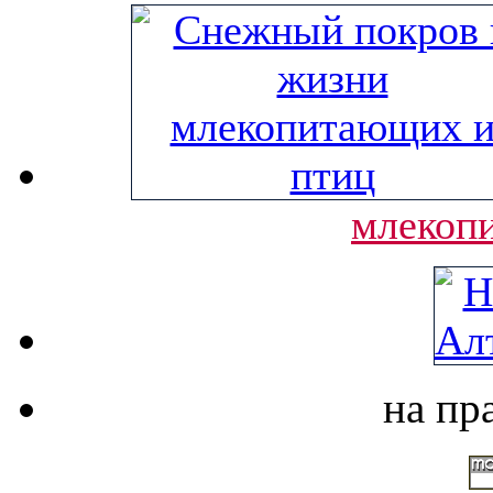
млекоп
на пр