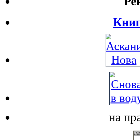
Ре
Книг
на пр