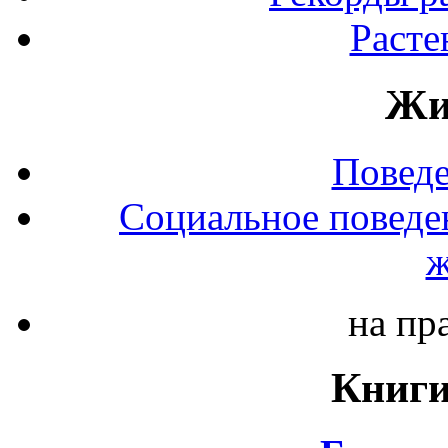
Расте
Жи
Повед
Социальное поведе
ж
на пр
Книги