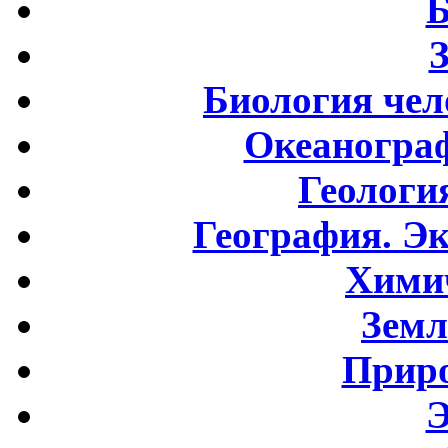
Б
Биология чел
Океаногра
Геологи
География. Э
Хими
Земл
Приро
Э