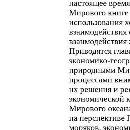
настоящее время
Мирового
книге
использования
х
взаимодействия
взаимодействия
Приводятся гла
экономико-геог
природными
Мир
процессами
вним
их решения и
ре
экономической
Мирового океан
на
перспективе 
моряков.
эконом