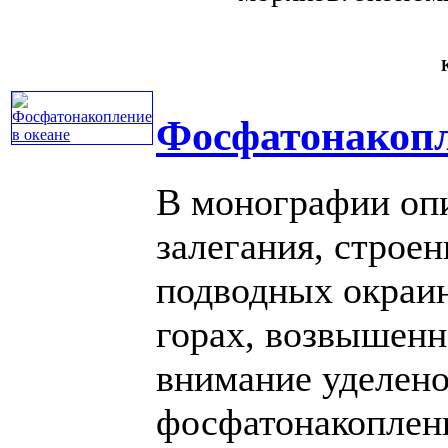
К
Фосфатонакопл
В монографии опи
залегания, строе
подводных окраин
горах, возвышенн
внимание уделено
фосфатонакопления