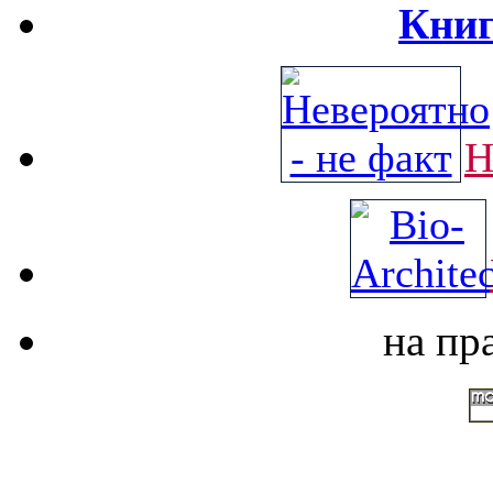
Книг
Н
на пр