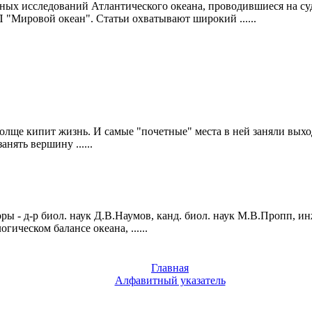
сных исследований Атлантического океана, проводившиеся на с
Мировой океан". Статьи охватывают широкий ......
 толще кипит жизнь. И самые "почетные" места в ней заняли вых
анять вершину ......
ры - д-р биол. наук Д.В.Наумов, канд. биол. наук М.В.Пропп, и
ическом балансе океана, ......
Главная
Алфавитный указатель