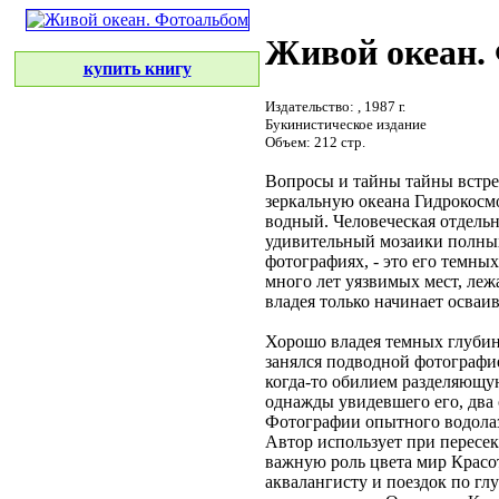
Живой океан.
купить книгу
Издательство:
, 1987 г.
Букинистическое издание
Объем: 212 стр.
Вопросы и тайны
тайны встр
зеркальную
океана Гидрокосм
водный. Человеческая
отдель
удивительный
мозаики полны
фотографиях, - это
его темных
много лет
уязвимых мест, ле
владея
только начинает осваи
Хорошо владея
темных глуби
занялся подводной фотографи
когда-то обилием
разделяющу
однажды увидевшего его,
два
Фотографии
опытного водола
Автор использует при
пересе
важную роль цвета
мир Красо
аквалангисту
и поездок по
гл