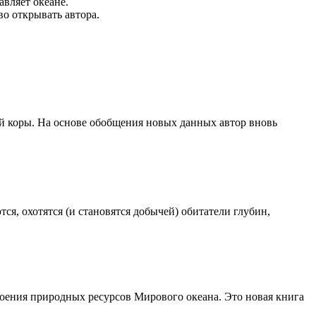
авляет
океане.
во открывать
автора.
ой коры. На основе обобщения новых данных автор вновь
ся, охотятся (и становятся добычей) обитатели глубин,
оения природных ресурсов Мирового океана. Это новая книга