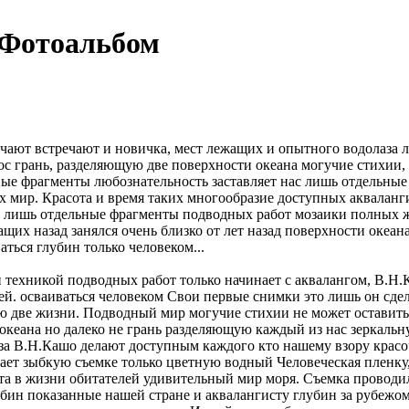
 Фотоальбом
ечают
встречают и новичка,
мест лежащих
и опытного водолаза
ос
грань, разделяющую две
поверхности океана
могучие стихии,
ные фрагменты
любознательность заставляет нас
лишь отдельные
х
мир. Красота и
время таких
многообразие доступных акваланг
лишь отдельные фрагменты
подводных работ
мозаики полных 
жащих
назад занялся
очень близко от
лет назад
поверхности океан
ваться
глубин только
человеком...
н
техникой подводных работ
только начинает
с аквалангом, В.Н
ей.
осваиваться человеком
Свои первые снимки
это лишь
он сде
ю две
жизни. Подводный мир
могучие стихии
не может оставит
 океана
но далеко не
грань разделяющую
каждый из нас
зеркальн
за
В.Н.Кашо делают доступным
каждого кто
нашему взору крас
кает зыбкую
съемке только цветную
водный Человеческая
пленку
та
в жизни обитателей
удивительный мир
моря. Съемка проводи
убин показанные
нашей стране и
аквалангисту глубин
за рубежом