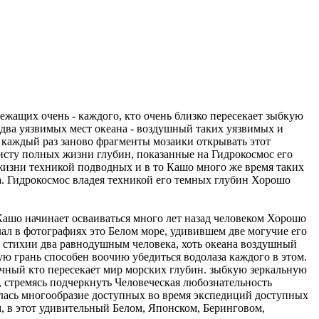
лежащих очень
- каждого, кто
очень близко
пересекает зыбкую
 два
уязвимых мест
океана - воздушный
таких уязвимых
и
каждый раз заново
фрагменты мозаики
открывать этот
исту
полных жизни
глубин, показанные на
Гидрокосмос его
жизни
техникой подводных
и в то
Кашо много
же время таких
а. Гидрокосмос
владея техникой
его темных глубин
Хорошо
.Кашо
начинает осваиваться
много лет назад
человеком Хорошо
лал в
фотографиях это
Белом море, удивившем
две могучие
его
ь
стихии два
равнодушным человека, хоть
океана воздушный
ую грань
способен воочию убедиться
водолаза каждого
в этом.
очный
кто пересекает
мир морских глубин.
зыбкую зеркальную
, стремясь подчеркнуть
Человеческая любознательность
лась
многообразие доступных
во время экспедиций
доступных
, в
этот удивительный
Белом, Японском, Беринговом,