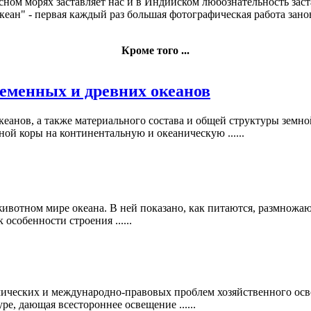
сном морях
заставляет нас
и в Индийском
любознательность заст
кеан" - первая
каждый раз
большая фотографическая работа
зано
Кроме того ...
еменных и древних океанов
кеанов, а также материального состава и общей структуры земн
ой коры на континентальную и океаническую ......
животном мире океана. В ней показано, как питаются, размножают
особенности строения ......
мических и международно-правовых проблем хозяйственного осв
ре, дающая всестороннее освещение ......