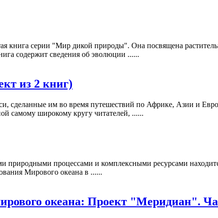
ртая книга серии "Мир дикой природы". Она посвящена растител
га содержит сведения об эволюции ......
кт из 2 книг)
си, сделанные им во время путешествий по Африке, Азии и Евро
й самому широкому кругу читателей, ......
ми природными процессами и комплексными ресурсами находится
ания Мирового океана в ......
ирового океана: Проект "Меридиан". Ча