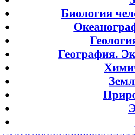
Биология чел
Океаногра
Геологи
География. Э
Хими
Земл
Приро
Э