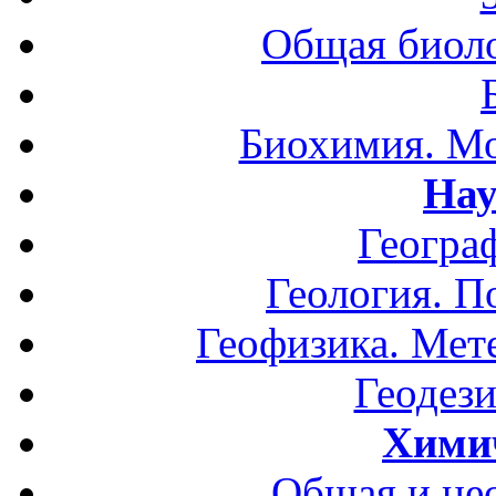
Общая биоло
Биохимия. Мо
Нау
Геогра
Геология. П
Геофизика. Мет
Геодези
Хими
Общая и не