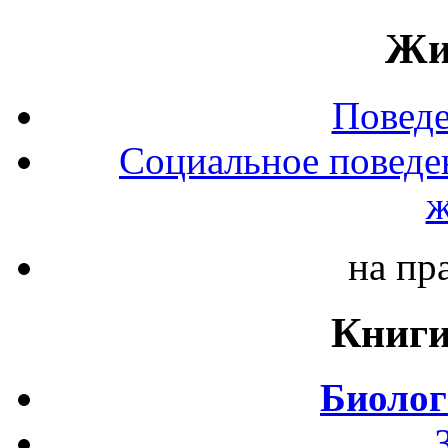
Жи
Повед
Социальное поведе
ж
на пр
Книги
Биолог