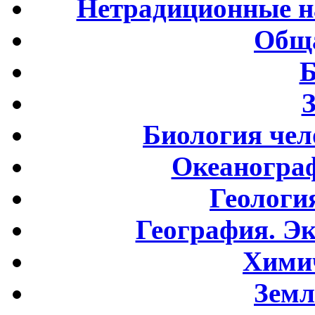
Нетрадиционные н
Обща
Б
Биология чел
Океаногра
Геологи
География. Э
Хими
Земл