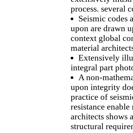
process.
several c
Seismic codes
upon
are drawn 
context
global co
material architect
Extensively ill
integral part
phot
A non-mathema
upon
integrity do
practice of seism
resistance
enable 
architects shows
a
structural requir