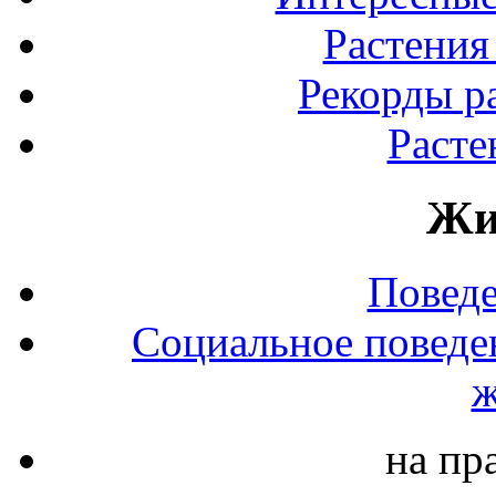
Растения
Рекорды р
Расте
Жи
Повед
Социальное поведе
ж
на пр