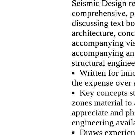
Seismic Design
r
comprehensive, p
discussing
text b
architecture,
conc
accompanying vi
accompanying
and
structural enginee
Written for
inn
the expense
over 
Key concepts
s
zones
material to
appreciate
and ph
engineering
avail
Draws experie