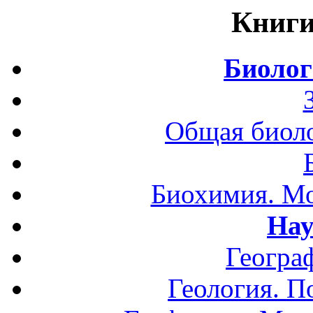
Книги
Биолог
Общая биоло
Биохимия. Мо
Нау
Геогра
Геология. П