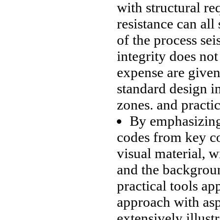
with
structural re
resistance can
all
of the
process sei
integrity does no
expense
are give
standard design i
zones.
and practic
By emphasizin
codes from
key c
visual material,
w
and
the backgro
practical tools
ap
approach
with asp
extensively illust