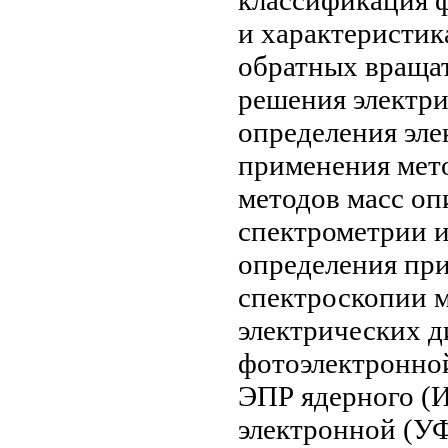
и характеристи
обратных
враща
решения
электр
определения эле
применения мет
методов масс
опи
спектрометрии
и
определения
при
спектроскопии 
электрических 
фотоэлектронно
ЭПР ядерного
(И
электронной (У