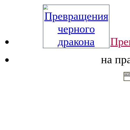
Пре
на пр