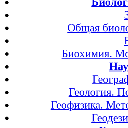
Биолог
Общая биоло
Биохимия. Мо
Нау
Геогра
Геология. П
Геофизика. Мет
Геодези