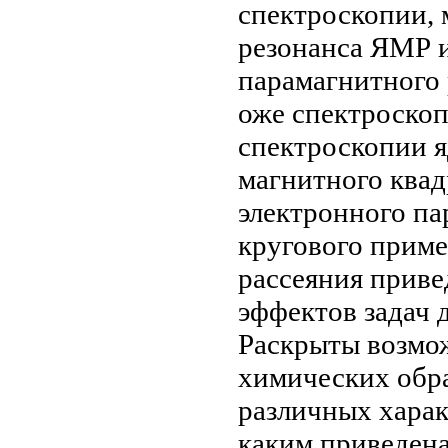
спектроскопии, 
резонанса ЯМР
и
парамагнитного 
оже спектроско
спектроскопии 
магнитного
квад
электронного па
кругового
приме
рассеяния
приве
эффектов
задач 
Раскрыты возмо
химических
обр
различных
хара
каким
приведен