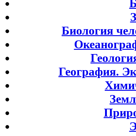
Б
Биология чел
Океаногра
Геологи
География. Э
Хими
Земл
Приро
Э