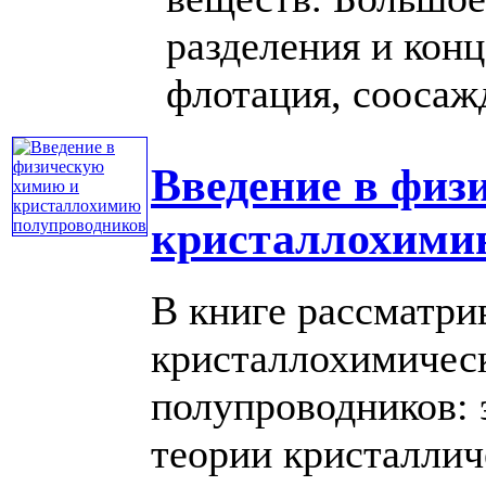
разделения и конц
флотация, соосажд
Введение в физ
кристаллохими
В книге рассматри
кристаллохимичес
полупроводников: 
теории кристаллич