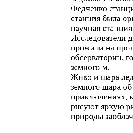
Федченко
станц
станция
была ор
научная станция
Исследователи 
прожили на
про
обсерватории,
г
земного
м.
Живо и
шара ле
земного шара
об
приключениях, 
рисуют яркую
р
природы заобла