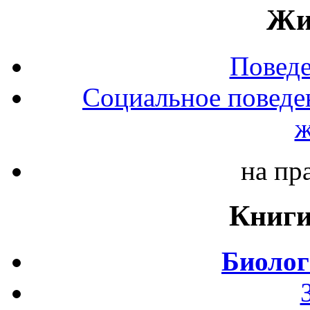
Жи
Повед
Социальное поведе
ж
на пр
Книги
Биолог