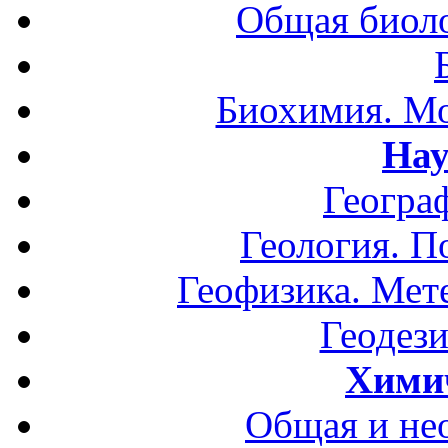
Общая биоло
Биохимия. Мо
Нау
Геогра
Геология. П
Геофизика. Мет
Геодези
Хими
Общая и не