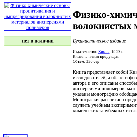
Физико-химич
волокнистых 
Букинистическое издание
нет в наличии
Издательство:
Химия
, 1969 г.
Книгопечатная продукция
Объем: 336 стр.
Книга представляет собой
Кни
исследователей, а
области фи
автора и его
описаны способы
дисперсиями полимеров.
мате
указаны
монографию обобщ
Монография рассчитана
предс
служить учебным
эксперимен
химических
зарубежных иссл