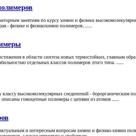
полимеров
раторным занятиям по курсу химии и физики высокомолекулярных
я - физике и физикохимии полимеров, ......
лимеры
стижения в области синтеза новых термостойких, главным обра
бильностью отдельных классов полимеров этого типа. ......
 классу высокомолекулярных соединений - борорганическим по
описаны гомоцепные полимеры с цепями из атомов ......
ров
 актуальным и интересным вопросам химии и физико-химии поли
омеров, а также структуре и свойствам ......