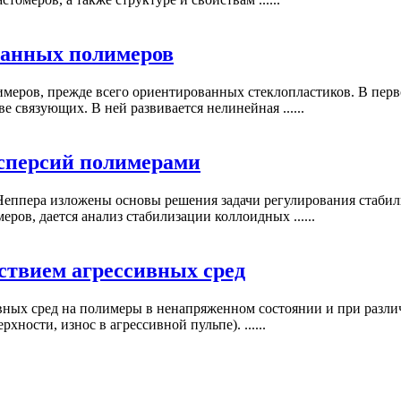
ванных полимеров
еров, прежде всего ориентированных стеклопластиков. В перв
 связующих. В ней развивается нелинейная ......
сперсий полимерами
 Неппера изложены основы решения задачи регулирования стаб
ров, дается анализ стабилизации коллоидных ......
ствием агрессивных сред
вных сред на полимеры в ненапряженном состоянии и при разли
хности, износ в агрессивной пульпе). ......