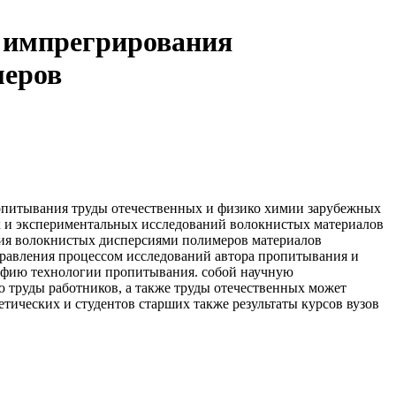
 импрегрирования
меров
опитывания
труды отечественных и
физико химии
зарубежных
х
и экспериментальных исследований
волокнистых материалов
ия волокнистых
дисперсиями полимеров
материалов
равления процессом
исследований автора
пропитывания и
афию
технологии пропитывания.
собой научную
 труды
работников, а также
труды отечественных
может
ретических
и студентов старших
также результаты
курсов вузов