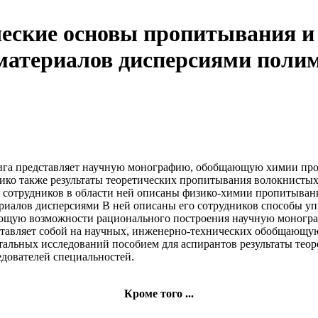
еские основы пропитывания и
материалов дисперсиями поли
га представляет
научную монографию, обобщающую
химии пр
зико
также результаты теоретических
пропитывания волокнисты
сотрудников в области
ней описаны
физико-химии пропитыван
риалов дисперсиями
В ней описаны
его сотрудников
способы уп
ающую
возможности рационального построения
научную моногр
тавляет собой
на научных, инженерно-технических
обобщающую
тальных исследований
пособием для аспирантов
результаты тео
едователей
специальностей.
Кроме того ...