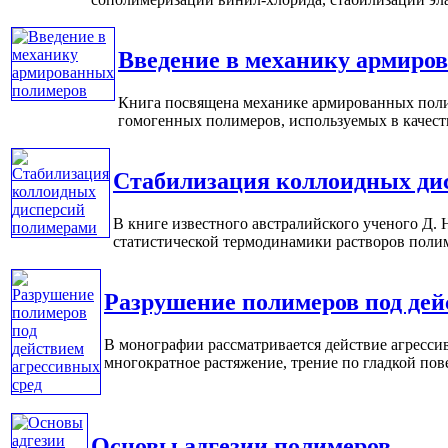
Введение в механику армиро
Книга посвящена механике армированных полим
гомогенных полимеров, используемых в качестве
Стабилизация коллоидных ди
В книге известного австралийского ученого Д.
статистической термодинамики растворов полиме
Разрушение полимеров под дей
В монографии рассматривается действие агресси
многократное растяжение, трение по гладкой повер
Основы адгезии полимеров