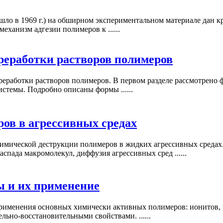
ло в 1969 г.) на обширном экспериментальном материале дан к
еханизм адгезии полимеров к ......
реработки растворов полимеров
работки растворов полимеров. В первом разделе рассмотрено фа
стемы. Подробно описаны формы ......
ов в агрессивных средах
имической деструкции полимеров в жидких агрессивных средах
спада макромолекул, диффузия агрессивных сред ......
 и их применение
 применения основных химически активных полимеров: ионитов,
ьно-восстановительными свойствами. ......