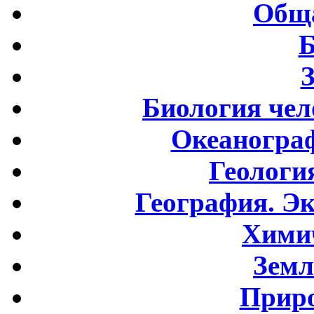
Обща
Б
Биология чел
Океаногра
Геологи
География. Э
Хими
Земл
Приро