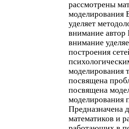
рассмотрены ма
моделирования 
уделяет
методоло
внимание автор
внимание
уделяе
построения
сете
психологически
моделирования
т
посвящена проб
посвящена
модел
моделирования 
Предназначена 
математиков и
р
работающих в
п