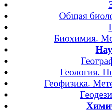
Общая биоло
Биохимия. Мо
Нау
Геогра
Геология. П
Геофизика. Мет
Геодези
Хими