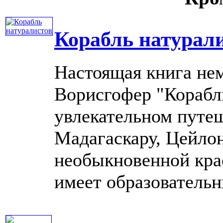
Корабль натурал
Настоящая книга не
Ворисгофер "Корабль
увлекательном путе
Мадагаскару, Цейлон
необыкновенной кра
имеет образовательный