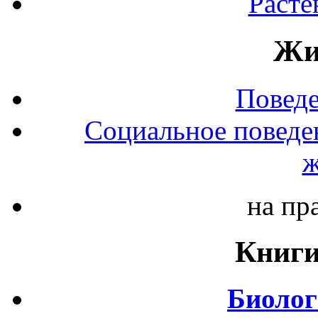
Расте
Жи
Повед
Социальное поведе
ж
на пр
Книги
Биолог