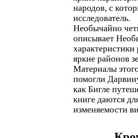
народов, с кот
исследователь.
Необычайно чет
описывает
Необ
характеристики
яркие
районов з
Материалы этог
помогли Дарвин
как
Бигле путеш
книге даются
для
изменяемости в
Кром