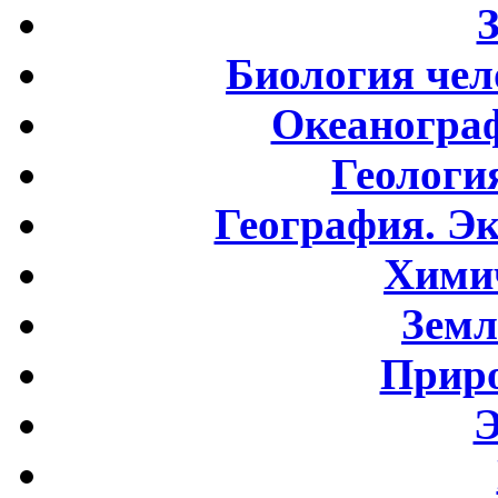
Биология чел
Океаногра
Геологи
География. Э
Хими
Земл
Приро
Э