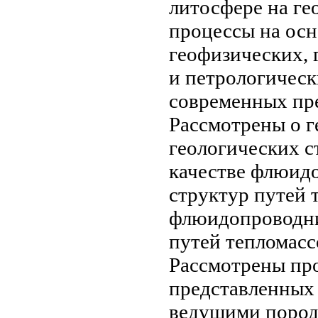
литосфере на г
процессы на ос
геофизических,
и петрологичес
современных пр
Рассмотрены
о г
геологических с
качестве флюид
структур
путей 
флюидопроводн
путей тепломас
Рассмотрены пр
представленных
ведущими
пород