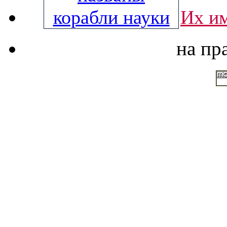
Их им
на пр