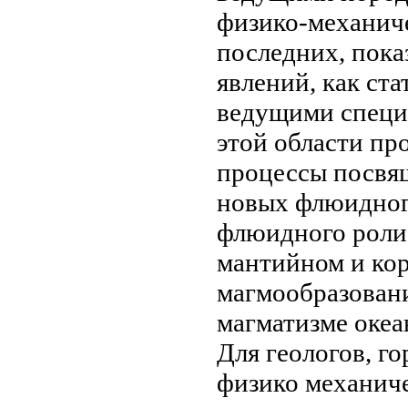
физико-механич
последних, пока
явлений, как
ста
ведущими специ
этой области
про
процессы
посвящ
новых
флюидног
флюидного
роли
мантийном и ко
магмообразовани
магматизме оке
Для геологов,
го
физико механич