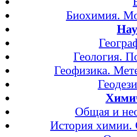
Биохимия. Мо
Нау
Геогра
Геология. П
Геофизика. Мет
Геодези
Хими
Общая и не
История химии.