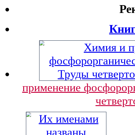
Ре
Книг
применение фосфорорг
четверт