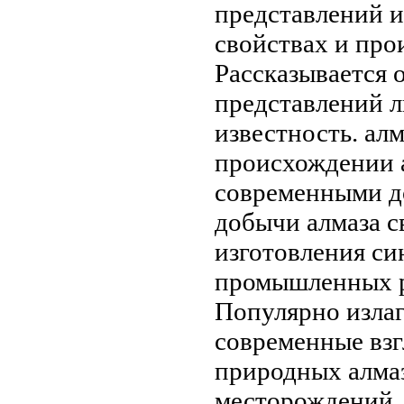
представлений
и
свойствах и пр
Рассказывается 
представлений 
известность.
алм
происхождении 
современными 
добычи алмаза
с
изготовления с
промышленных
Популярно изла
современные вз
природных алма
месторождений