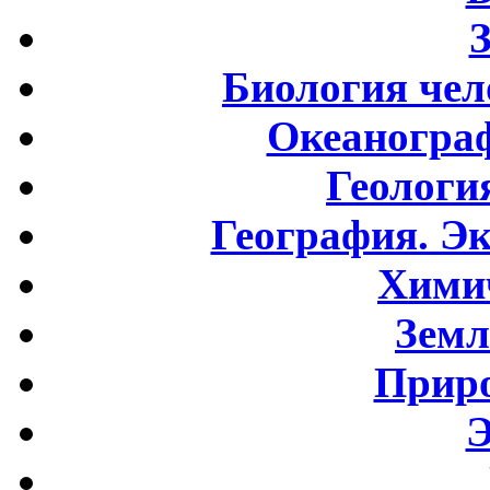
Биология чел
Океаногра
Геологи
География. Э
Хими
Земл
Приро
Э