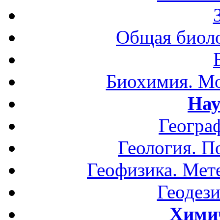
Общая биоло
Биохимия. Мо
Нау
Геогра
Геология. П
Геофизика. Мет
Геодези
Хими