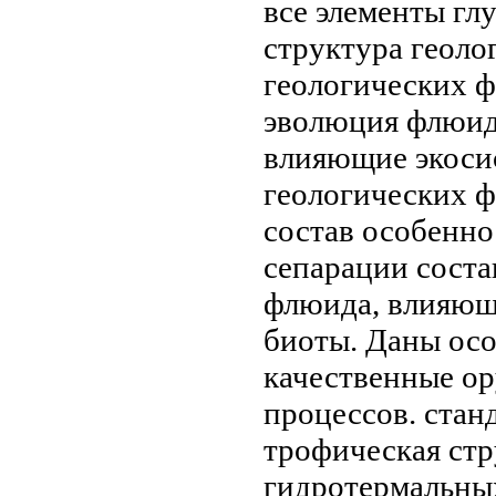
все элементы
глу
структура геоло
геологических 
эволюция флюи
влияющие
экоси
геологических 
состав
особенно
сепарации
соста
флюида, влияющ
биоты. Даны
осо
качественные
ор
процессов.
стан
трофическая ст
гидротермальны