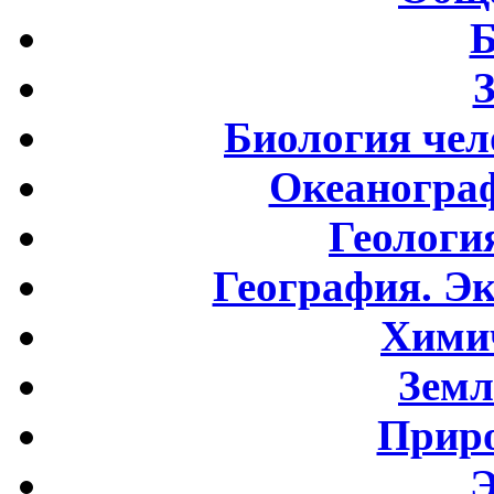
Б
Биология чел
Океаногра
Геологи
География. Э
Хими
Земл
Приро
Э