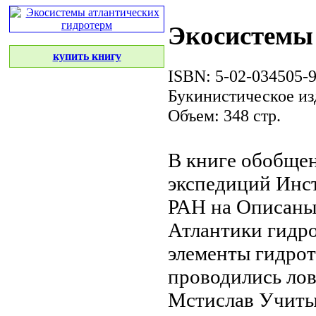
Экосистемы 
купить книгу
ISBN: 5-02-034505-
Букинистическое из
Объем: 348 стр.
В книге обобщ
экспедиций Инс
РАН на
Описаны
Атлантики
гидр
элементы гидро
проводились
ло
Мстислав
Учиты