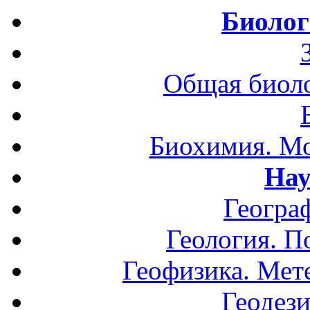
Биолог
Общая биоло
Биохимия. Мо
Нау
Геогра
Геология. П
Геофизика. Мет
Геодези