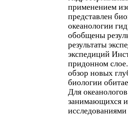
применением из
представлен би
океанологии
гид
обобщены резул
результаты эксп
экспедиций Инс
придонном слое
обзор новых
глу
биологии
обита
Для океанолого
занимающихся
и
исследованиями 