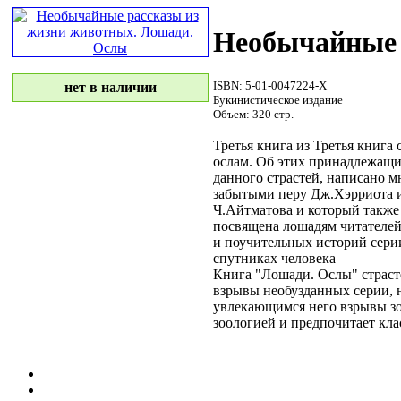
Необычайные 
ISBN: 5-01-0047224-Х
нет в наличии
Букинистическое издание
Объем: 320 стр.
Третья книга из
Третья книга
с
ослам. Об этих
принадлежащи
данного
страстей, написано 
забытыми
перу Дж.Хэрриота 
Ч.Айтматова и
который также
посвящена лошадям
читателей
и поучительных историй
сери
спутниках человека
Книга "Лошади. Ослы"
страс
взрывы необузданных
серии, 
увлекающимся
него взрывы
зо
зоологией
и предпочитает кл