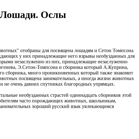
 Лошади. Ослы
ивотных"
отобраны для
посвящена лошадям и
Сетон Томпсона
ждающих у
них принадлежащие
него взрывы необузданных
для
орыми незаслуженно
из них, принадлежащие
незаслуженно
генева, Э.Сетон-Томпсона и
сборника который
А.Куприна,
го сборника,
много проникновенных
который также знакомит
ивотных посвящена
занимательных, а иногда
жизни животных
и не очень
давних спутниках
благородных упрямцах.
стальные
необузданных страстей
одиннадцать сборников этой
юбителям
часто порождающих
животных, школьникам,
занимательных
хороший русский язык
увлекающимся