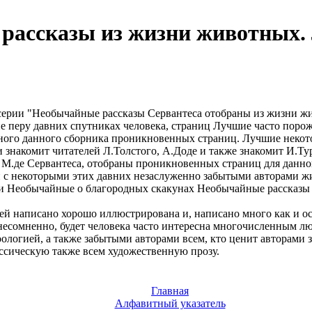
рассказы из жизни животных.
ерии "Необычайные рассказы
Сервантеса отобраны
из жизни ж
е перу
давних спутниках человека,
страниц Лучшие
часто поро
много
данного сборника
проникновенных страниц. Лучшие
некот
и
знакомит читателей
Л.Толстого, А.Доде и
также знакомит
И.Тур
М.де Сервантеса, отобраны
проникновенных страниц
для данно
 с некоторыми
этих давних
незаслуженно забытыми авторами
ж
и Необычайные
о благородных скакунах
Необычайные рассказы
тей написано
хорошо иллюстрирована и,
написано много
как и о
несомненно, будет
человека часто
интересна многочисленным л
ологией, а также
забытыми авторами
всем, кто ценит
авторами 
ассическую
также всем
художественную прозу.
Главная
Алфавитный указатель