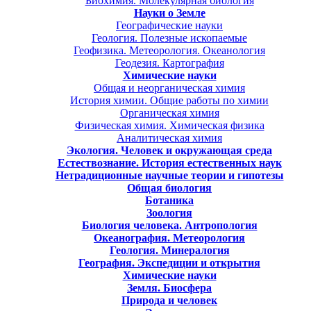
Биохимия. Молекулярная биология
Науки о Земле
Географические науки
Геология. Полезные ископаемые
Геофизика. Метеорология. Океанология
Геодезия. Картография
Химические науки
Общая и неорганическая химия
История химии. Общие работы по химии
Органическая химия
Физическая химия. Химическая физика
Аналитическая химия
Экология. Человек и окружающая среда
Естествознание. История естественных наук
Нетрадиционные научные теории и гипотезы
Общая биология
Ботаника
Зоология
Биология человека. Антропология
Океанография. Метеорология
Геология. Минералогия
География. Экспедиции и открытия
Химические науки
Земля. Биосфера
Природа и человек